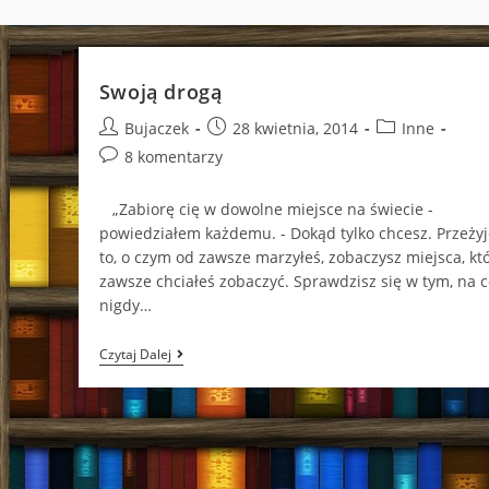
Swoją drogą
Post
Post
Post
Bujaczek
28 kwietnia, 2014
Inne
author:
published:
category:
Post
8 komentarzy
comments:
„Zabiorę cię w dowolne miejsce na świecie -
powiedziałem każdemu. - Dokąd tylko chcesz. Przeżyj
to, o czym od zawsze marzyłeś, zobaczysz miejsca, kt
zawsze chciałeś zobaczyć. Sprawdzisz się w tym, na c
nigdy…
Swoją
Czytaj Dalej
Drogą