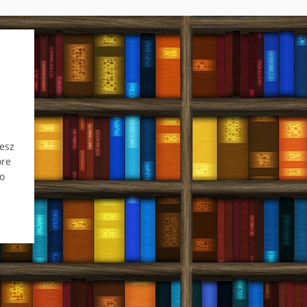
esz
óre
o