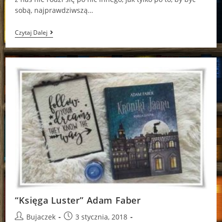
sobą, najprawdziwszą…
“Czarny
Czytaj Dalej
Amulet”
Adam
Faber
“Księga Luster” Adam Faber
Post
Post
Bujaczek
3 stycznia, 2018