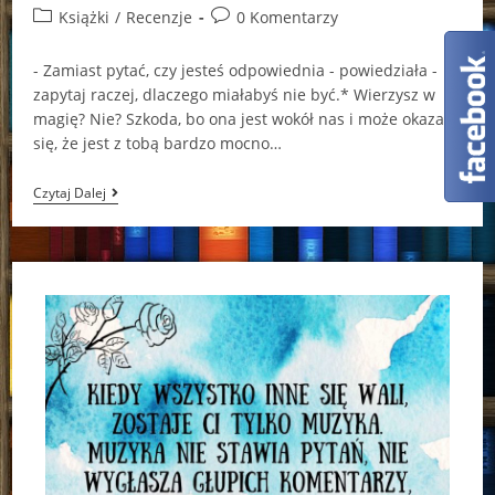
author:
published:
Post
Post
Książki
/
Recenzje
0 Komentarzy
category:
comments:
- Zamiast pytać, czy jesteś odpowiednia - powiedziała -
zapytaj raczej, dlaczego miałabyś nie być.* Wierzysz w
magię? Nie? Szkoda, bo ona jest wokół nas i może okazać
się, że jest z tobą bardzo mocno…
“Księga
Czytaj Dalej
Luster”
Adam
Faber