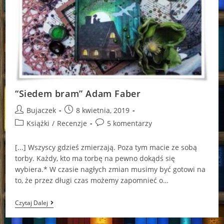
“Siedem bram” Adam Faber
Post
Post
Bujaczek
8 kwietnia, 2019
author:
published:
Post
Post
Książki
/
Recenzje
5 komentarzy
category:
comments:
[...] Wszyscy gdzieś zmierzają. Poza tym macie ze sobą
torby. Każdy, kto ma torbę na pewno dokądś się
wybiera.* W czasie nagłych zmian musimy być gotowi na
to, że przez długi czas możemy zapomnieć o…
“Siedem
Czytaj Dalej
Bram”
Adam