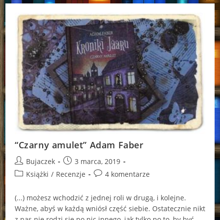
Faber
“Czarny amulet” Adam Faber
Post
Post
Bujaczek
3 marca, 2019
author:
published:
Post
Post
Książki
/
Recenzje
4 komentarze
category:
comments:
(...) możesz wchodzić z jednej roli w drugą, i kolejne.
Ważne, abyś w każdą wniósł część siebie. Ostatecznie nikt
z nas nie rodzi się po nic innego, jak tylko po to, by być