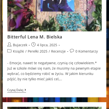
Bitterful Lena M. Bielska
Post
Post
Bujaczek
4 lipca, 2025
author:
published:
Post
Post
Książki
/
Perełki 2025
/
Recenzje
0 Komentarzy
category:
comments:
- Emocje, nawet te negatywne, czynią cię człowiekiem.*
Już w szkole mówi się nam, że musimy na pewnym etapie
wybrać, co będziemy robić w życiu. W jakim kierunku
pójść, by nie tylko mieć jakiś cel,…
Bitterful
Czytaj Dalej
Lena
M.
Bielska