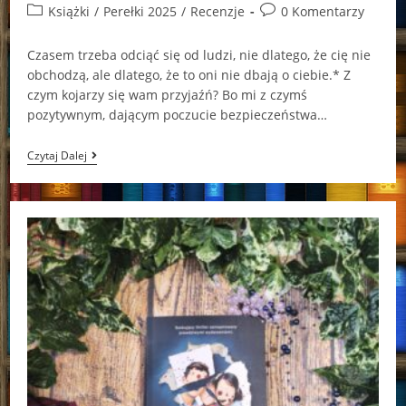
author:
published:
Post
Post
Książki
/
Perełki 2025
/
Recenzje
0 Komentarzy
category:
comments:
Czasem trzeba odciąć się od ludzi, nie dlatego, że cię nie
obchodzą, ale dlatego, że to oni nie dbają o ciebie.* Z
czym kojarzy się wam przyjaźń? Bo mi z czymś
pozytywnym, dającym poczucie bezpieczeństwa…
BESTIEs
Czytaj Dalej
Kamila
Kolińska