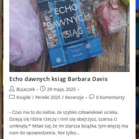
Echo dawnych ksiąg Barbara Davis
Post
Post
Bujaczek
29 maja, 2025
author:
published:
Post
Post
Książki
/
Perełki 2025
/
Recenzje
0 Komentarzy
category:
comments:
- Czas ma to do siebie, że szybko człowiekowi ucieka.
Dzieją się różne rzeczy i nim się obejrzysz, szansa ci
umknęła.* Mówi się, że im starsza książka, tym więcej ma
nam do opowiedzenia. Nie tylko…