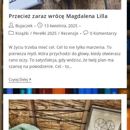
Przecież zaraz wrócę Magdalena Lilla
Post
Post
Bujaczek
13 kwietnia, 2025
author:
published:
Post
Post
Książki
/
Perełki 2025
/
Recenzje
0 Komentarzy
category:
comments:
W życiu trzeba mieć cel. Cel to nie tylko marzenia. To
pierwsza myśl, która przychodzi do głowy, kiedy otwierasz
rano oczy. To satysfakcja, gdy widzisz, że twój plan ma
szansę na powodzenie. Cel - to…
Przecież
Czytaj Dalej
Zaraz
Wrócę
Magdalena
Lilla