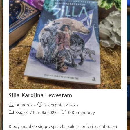
Silla Karolina Lewestam
Post
Post
Bujaczek
2 sierpnia, 2025
author:
published:
Post
Post
Książki
/
Perełki 2025
0 Komentarzy
category:
comments:
Kiedy znajdzie się przyjaciela, kolor sierści i kształt uszu