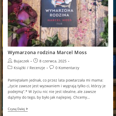
Wymarzona rodzina Marcel Moss
Post
Post
Bujaczek
8 czerwca, 2025
author:
published:
Post
Post
Książki
/
Recenzje
0 Komentarzy
category:
comments:
Pa­mię­ta­łam jed­nak, co przez lata po­wta­rza­ła mi mama:
„życie za­wsze jest wy­zwa­niem i wy­gra­ją tylko ci, któ­rzy je
po­dej­mą”.* W życiu nic nie jest idealne, ale zawsze
dążymy do tego, by było jak najlepiej. Chcemy…
Wymarzona
Czytaj Dalej
Rodzina