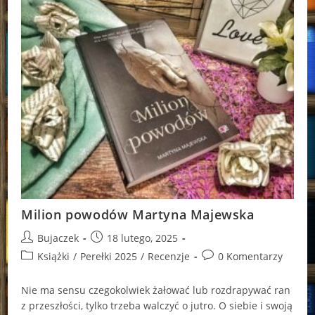
Milion powodów Martyna Majewska
Post
Post
Bujaczek
18 lutego, 2025
author:
published:
Post
Post
Książki
/
Perełki 2025
/
Recenzje
0 Komentarzy
category:
comments:
Nie ma sensu cze­go­kol­wiek ża­ło­wać lub roz­dra­py­wać ran
z prze­szło­ści, tylko trze­ba wal­czyć o jutro. O sie­bie i swoją