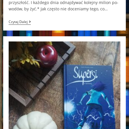
przy­szłość. I każ­de­go dnia od­naj­dy­wać ko­lej­ny mi­lion po­
wo­dów, by żyć.* Jak często nie doceniamy tego, co…
Milion
Czytaj Dalej
Powodów
Martyna
Majewska