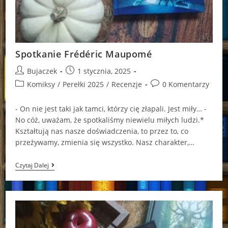
Spotkanie Frédéric Maupomé
Post
Post
Bujaczek
1 stycznia, 2025
author:
published:
Post
Post
Komiksy
/
Perełki 2025
/
Recenzje
0 Komentarzy
category:
comments:
- On nie jest taki jak tamci, którzy cię złapali. Jest miły… -
No cóż, uważam, że spotkaliśmy niewielu miłych ludzi.*
Kształtują nas nasze doświadczenia, to przez to, co
przeżywamy, zmienia się wszystko. Nasz charakter,…
Spotkanie
Czytaj Dalej
Frédéric
Maupomé