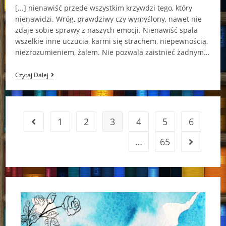
[...] nienawiść przede wszystkim krzywdzi tego, który
nienawidzi. Wróg, prawdziwy czy wymyślony, nawet nie
zdaje sobie sprawy z naszych emocji. Nienawiść spala
wszelkie inne uczucia, karmi się strachem, niepewnością,
niezrozumieniem, żalem. Nie pozwala zaistnieć żadnym…
Bursztynowy
Czytaj Dalej
Miecz
Marta
Mrozińska
1
2
3
4
5
6
Go to the previous page
…
65
Go to the 