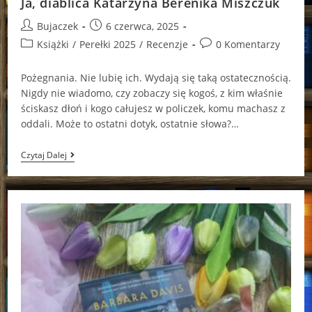
Ja, diablica Katarzyna Berenika Miszczuk
Post
Post
Bujaczek
6 czerwca, 2025
author:
published:
Post
Post
Książki
/
Perełki 2025
/
Recenzje
0 Komentarzy
category:
comments:
Pożegnania. Nie lubię ich. Wydają się taką ostatecznością.
Nigdy nie wiadomo, czy zobaczy się kogoś, z kim właśnie
ściskasz dłoń i kogo całujesz w policzek, komu machasz z
oddali. Może to ostatni dotyk, ostatnie słowa?…
Ja,
Czytaj Dalej
Diablica
Katarzyna
Berenika
Miszczuk