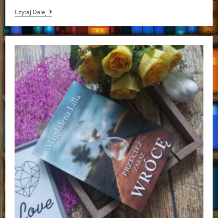
Echo
Czytaj Dalej
Dawnych
Ksiąg
Barbara
Davis