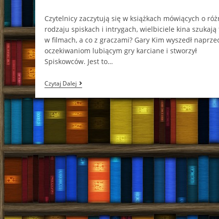
comments:
Czytelnicy zaczytują się w książkach mówiących o ró
rodzaju spiskach i intrygach, wielbiciele kina szukają
w filmach, a co z graczami? Gary Kim wyszedł naprze
oczekiwaniom lubiącym gry karciane i stworzył
Spiskowców. Jest to…
Spiskowcy
Czytaj Dalej
(2
Pionki)