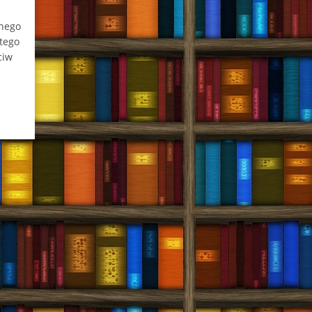
żnego
 tego
ciw