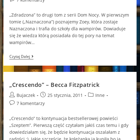
comments:
„Zdradzona” to drugi tom z serii Dom Nocy. W pierwszym
tomie („Naznaczona”) poznajemy Zoey, która zostaje
Naznaczona i trafia do szkoły dla wampirów. Dowiaduje
się że wiedza którą posiadała do tej pory na temat
wampirów…
„Zdradzona”-
Czytaj Dalej
P.C.
Cast
I
Kristin
Cast
„Crescendo” – Becca Fitzpatrick
Post
Post
Post
Bujaczek
25 stycznia, 2011
Inne
author:
published:
category:
Post
7 komentarzy
comments:
„Crescendo” to kontynuacja bestsellerowej powieści
„Szeptem”. Pierwszą część czytałam jakiś czas temu i gdy
dowiedziałam się, że będzie kontynuacja oszalałam z
radości ;). Jakie szczęście, że koleżanka ją kupiła bo ja