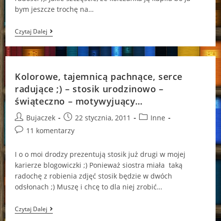
bym jeszcze trochę na…
„Crescendo”
Czytaj Dalej
–
Becca
Fitzpatrick
Kolorowe, tajemnicą pachnące, serce
radujące ;) – stosik urodzinowo –
świąteczno – motywyjuący…
Post
Post
Post
Bujaczek
22 stycznia, 2011
Inne
author:
published:
category:
Post
11 komentarzy
comments:
I o o moi drodzy prezentują stosik już drugi w mojej
karierze blogowiczki ;) Ponieważ siostra miała taką
radochę z robienia zdjęć stosik będzie w dwóch
odsłonach ;) Muszę i chcę to dla niej zrobić…
Kolorowe,
Czytaj Dalej
Tajemnicą