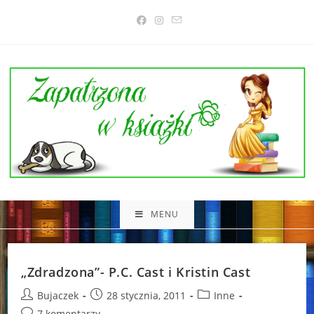
Skip
to
content
MENU
„Zdradzona”- P.C. Cast i Kristin Cast
Post
Post
Post
Bujaczek
28 stycznia, 2011
Inne
author:
published:
category:
Post
7 komentarzy