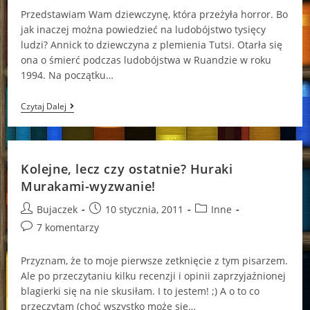
Przedstawiam Wam dziewczynę, która przeżyła horror. Bo
jak inaczej można powiedzieć na ludobójstwo tysięcy
ludzi? Annick to dziewczyna z plemienia Tutsi. Otarła się
ona o śmierć podczas ludobójstwa w Ruandzie w roku
1994. Na początku…
„Jeszcze
Czytaj Dalej
Żyjemy”
Annick
Kayitesi
Kolejne, lecz czy ostatnie? Huraki
Murakami-wyzwanie!
Post
Post
Post
Bujaczek
10 stycznia, 2011
Inne
author:
published:
category:
Post
7 komentarzy
comments:
Przyznam, że to moje pierwsze zetknięcie z tym pisarzem.
Ale po przeczytaniu kilku recenzji i opinii zaprzyjaźnionej
blagierki się na nie skusiłam. I to jestem! ;) A o to co
przeczytam (choć wszystko może się…