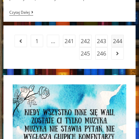
Kolejne,
Czytaj Dalej
Lecz
Czy
Ostatnie?
Huraki
Murakami-
1
…
241
242
243
244
Go to the previous page
Wyzwanie!
245
246
Go to the 