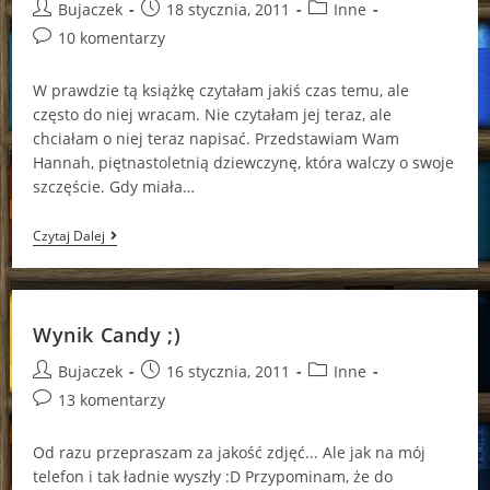
Post
Post
Post
Bujaczek
18 stycznia, 2011
Inne
author:
published:
category:
Post
10 komentarzy
comments:
W prawdzie tą książkę czytałam jakiś czas temu, ale
często do niej wracam. Nie czytałam jej teraz, ale
chciałam o niej teraz napisać. Przedstawiam Wam
Hannah, piętnastoletnią dziewczynę, która walczy o swoje
szczęście. Gdy miała…
„Chłód
Czytaj Dalej
Od
Raju:
Prawdziwa
Historia
Hannah”-
Wynik Candy ;)
Jana
Frey
Post
Post
Post
Bujaczek
16 stycznia, 2011
Inne
author:
published:
category:
Post
13 komentarzy
comments:
Od razu przepraszam za jakość zdjęć... Ale jak na mój
telefon i tak ładnie wyszły :D Przypominam, że do