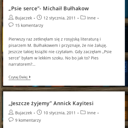
;)
„Psie serce”- Michaił Bułhakow
Post
Post
Post
Bujaczek
12 stycznia, 2011
Inne
author:
published:
category:
Post
15 komentarzy
comments:
Pierwszy raz zetknęłam się z rosyjską literaturą i
pisarzem M. Bułhakowem i przyznaje, że nie żałuję.
Jeszcze takiej książki nie czytałam. Gdy zaczęłam „Psie
serce” byłam w lekkim szoku. No bo jak to? Pies
narratorem?…
„Psie
Czytaj Dalej
Serce”-
Michaił
Bułhakow
„Jeszcze żyjemy” Annick Kayitesi
Post
Post
Post
Bujaczek
10 stycznia, 2011
Inne
author:
published:
category:
Post
9 komentarzy
comments: