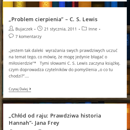
Pachnące,
Serce
Radujące
;)
„Problem cierpienia” – C. S. Lewis
–
Stosik
Post
Post
Post
Bujaczek
21 stycznia, 2011
Inne
Urodzinowo
–
author:
published:
category:
Post
7 komentarzy
Świąteczno
comments:
–
Motywyjuący…
„jestem tak daleki wyrażania swych prawdziwych uczuć
na temat tego, co mówię, że mogę jedynie błagać o
miłosierdzie”* Tymi słowami C. S. Lewis zaczyna książkę,
czym doprowadza czytelników do pomyślenia „o co tu
chodzi?”.…
„Problem
Czytaj Dalej
Cierpienia”
–
C.
S.
Lewis
„Chłód od raju: Prawdziwa historia
Hannah”- Jana Frey