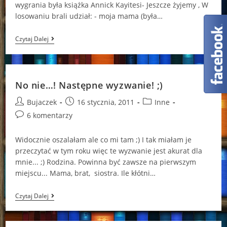
wygrania była książka Annick Kayitesi- Jeszcze żyjemy , W
losowaniu brali udział: - moja mama (była…
Wynik
Czytaj Dalej
Candy
;)
No nie…! Następne wyzwanie! ;)
Post
Post
Post
Bujaczek
16 stycznia, 2011
Inne
author:
published:
category:
Post
6 komentarzy
comments:
Widocznie oszalałam ale co mi tam ;) I tak miałam je
przeczytać w tym roku więc te wyzwanie jest akurat dla
mnie... ;) Rodzina. Powinna być zawsze na pierwszym
miejscu... Mama, brat, siostra. Ile kłótni…
No
Czytaj Dalej
Nie…!
Następne
Wyzwanie!