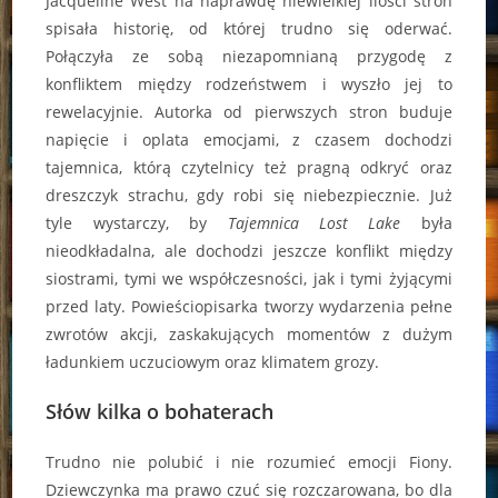
Jacqueline West na naprawdę niewielkiej ilości stron
spisała historię, od której trudno się oderwać.
Połączyła ze sobą niezapomnianą przygodę z
konfliktem między rodzeństwem i wyszło jej to
rewelacyjnie. Autorka od pierwszych stron buduje
napięcie i oplata emocjami, z czasem dochodzi
tajemnica, którą czytelnicy też pragną odkryć oraz
dreszczyk strachu, gdy robi się niebezpiecznie. Już
tyle wystarczy, by
Tajemnica Lost Lake
była
nieodkładalna, ale dochodzi jeszcze konflikt między
siostrami, tymi we współczesności, jak i tymi żyjącymi
przed laty. Powieściopisarka tworzy wydarzenia pełne
zwrotów akcji, zaskakujących momentów z dużym
ładunkiem uczuciowym oraz klimatem grozy.
Słów kilka o bohaterach
Trudno nie polubić i nie rozumieć emocji Fiony.
Dziewczynka ma prawo czuć się rozczarowana, bo dla