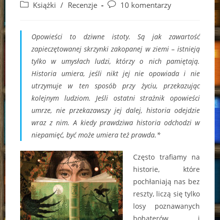
author:
published:
Post
Post
Książki
/
Recenzje
10 komentarzy
category:
comments:
Opowieści to dziwne istoty. Są jak zawartość
zapieczętowanej skrzynki zakopanej w ziemi – istnieją
tylko w umysłach ludzi, którzy o nich pamiętają.
Historia umiera, jeśli nikt jej nie opowiada i nie
utrzymuje w ten sposób przy życiu, przekazując
kolejnym ludziom. Jeśli ostatni strażnik opowieści
umrze, nie przekazawszy jej dalej, historia odejdzie
wraz z nim. A kiedy prawdziwa historia odchodzi w
niepamięć, być może umiera też prawda.*
Często trafiamy na
historie, które
pochłaniają nas bez
reszty, liczą się tylko
losy poznawanych
bohaterów i