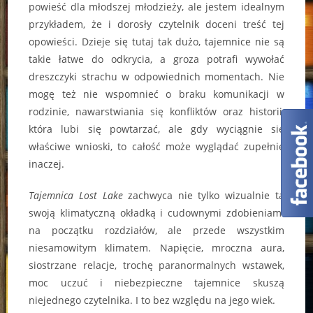
powieść dla młodszej młodzieży, ale jestem idealnym
przykładem, że i dorosły czytelnik doceni treść tej
opowieści. Dzieje się tutaj tak dużo, tajemnice nie są
takie łatwe do odkrycia, a groza potrafi wywołać
dreszczyki strachu w odpowiednich momentach. Nie
mogę też nie wspomnieć o braku komunikacji w
rodzinie, nawarstwiania się konfliktów oraz historii,
która lubi się powtarzać, ale gdy wyciągnie się
właściwe wnioski, to całość może wyglądać zupełnie
inaczej.
Tajemnica Lost Lake
zachwyca nie tylko wizualnie tą
swoją klimatyczną okładką i cudownymi zdobieniami
na początku rozdziałów, ale przede wszystkim
niesamowitym klimatem. Napięcie, mroczna aura,
siostrzane relacje, trochę paranormalnych wstawek,
moc uczuć i niebezpieczne tajemnice skuszą
niejednego czytelnika. I to bez względu na jego wiek.