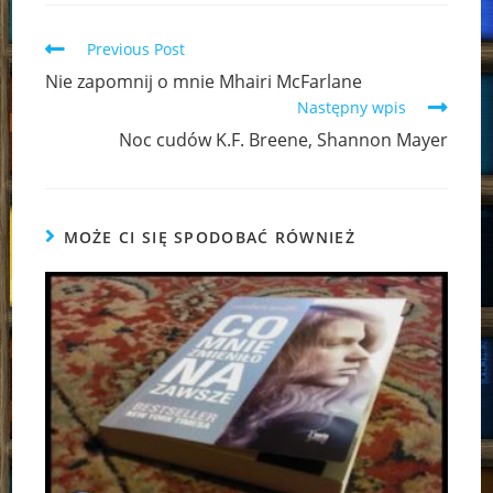
Read
Previous Post
more
Nie zapomnij o mnie Mhairi McFarlane
articles
Następny wpis
Noc cudów K.F. Breene, Shannon Mayer
MOŻE CI SIĘ SPODOBAĆ RÓWNIEŻ