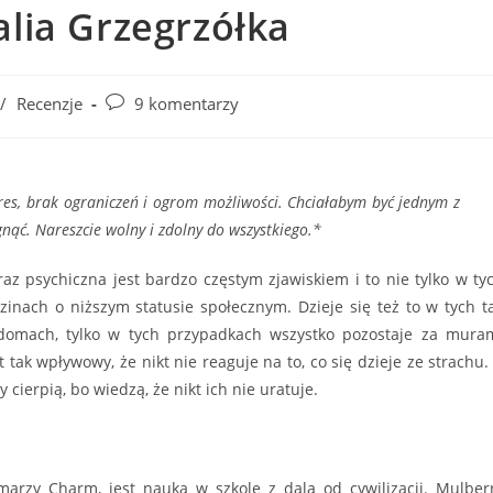
alia Grzegrzółka
Post
/
Recenzje
9 komentarzy
comments:
kres, brak ograniczeń i ogrom możliwości. Chciałabym być jednym z
nąć. Nareszcie wolny i zdolny do wszystkiego.*
az psychiczna jest bardzo częstym zjawiskiem i to nie tylko w ty
zinach o niższym statusie społecznym. Dzieje się też to w tych t
omach, tylko w tych przypadkach wszystko pozostaje za mura
t tak wpływowy, że nikt nie reaguje na to, co się dzieje ze strachu.
cierpią, bo wiedzą, że nikt ich nie uratuje.
arzy Charm, jest nauka w szkole z dala od cywilizacji. Mulber