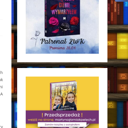
ch
ak
mi
 A
ry