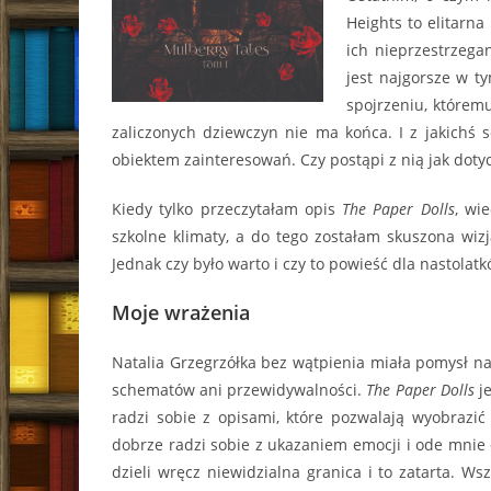
Heights to elitarna
ich nieprzestrzegan
jest najgorsze w t
spojrzeniu, któremu
zaliczonych dziewczyn nie ma końca. I z jakichś
obiektem zainteresowań. Czy postąpi z nią jak doty
Kiedy tylko przeczytałam opis
The Paper Dolls
, wi
szkolne klimaty, a do tego zostałam skuszona wiz
Jednak czy było warto i czy to powieść dla nastolat
Moje wrażenia
Natalia Grzegrzółka bez wątpienia miała pomysł na
schematów ani przewidywalności.
The Paper Dolls
je
radzi sobie z opisami, które pozwalają wyobrazić
dobrze radzi sobie z ukazaniem emocji i ode mnie d
dzieli wręcz niewidzialna granica i to zatarta. Wsz