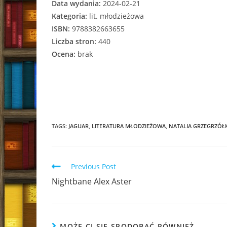
Data wydania:
2024-02-21
Kategoria:
lit. młodzieżowa
ISBN:
9788382663655
Liczba stron:
440
Ocena:
brak
TAGS:
JAGUAR
,
LITERATURA MŁODZIEŻOWA
,
NATALIA GRZEGRZÓŁ
Read
Previous Post
more
Nightbane Alex Aster
articles
MOŻE CI SIĘ SPODOBAĆ RÓWNIEŻ