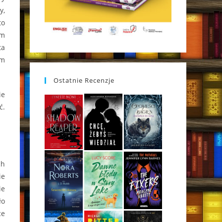
y,
to
ym
ta
ym
Ostatnie Recenzje
ie
ć.
ch
ie
ie
ło
ce