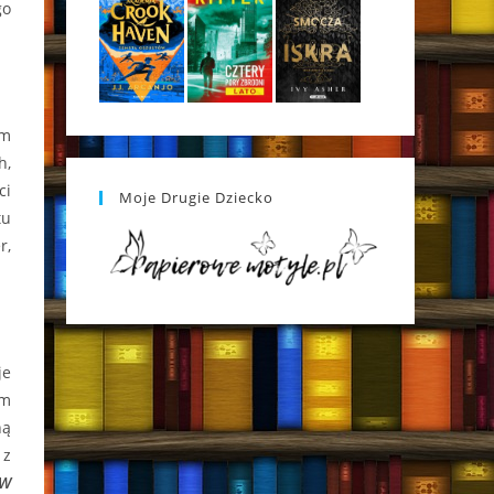
go
ym
h,
ci
Moje Drugie Dziecko
tu
r,
je
am
ną
 z
]W