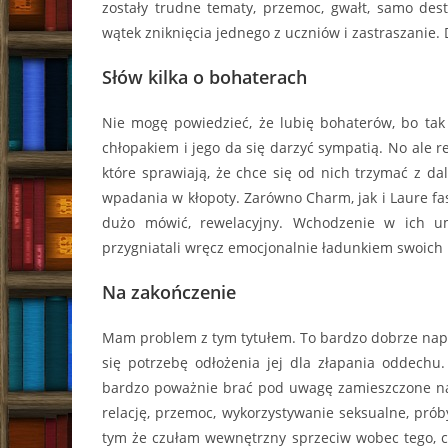
zostały trudne tematy, przemoc, gwałt, samo des
wątek zniknięcia jednego z uczniów i zastraszanie. D
Słów kilka o bohaterach
Nie mogę powiedzieć, że lubię bohaterów, bo tak
chłopakiem i jego da się darzyć sympatią. No ale res
które sprawiają, że chce się od nich trzymać z dal
wpadania w kłopoty. Zarówno Charm, jak i Laure fas
dużo mówić, rewelacyjny. Wchodzenie w ich umy
przygniatali wręcz emocjonalnie ładunkiem swoich 
Na zakończenie
Mam problem z tym tytułem. To bardzo dobrze napis
się potrzebę odłożenia jej dla złapania oddechu
bardzo poważnie brać pod uwagę zamieszczone na p
relację, przemoc, wykorzystywanie seksualne, prób
tym że czułam wewnętrzny sprzeciw wobec tego, co