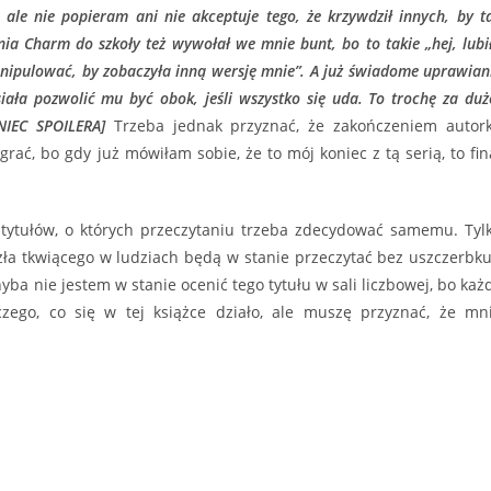
ale nie popieram ani nie akceptuje tego, że krzywdził innych, by t
a Charm do szkoły też wywołał we mnie bunt, bo to takie „hej, lubi
manipulować, by zobaczyła inną wersję mnie”. A już świadome uprawian
iała pozwolić mu być obok, jeśli wszystko się uda. To trochę za duż
NIEC SPOILERA]
Trzeba jednak przyznać, że zakończeniem autor
grać, bo gdy już mówiłam sobie, że to mój koniec z tą serią, to fin
h tytułów, o których przeczytaniu trzeba zdecydować samemu. Tyl
zła tkwiącego w ludziach będą w stanie przeczytać bez uszczerbku
hyba nie jestem w stanie ocenić tego tytułu w sali liczbowej, bo każ
czego, co się w tej książce działo, ale muszę przyznać, że mn