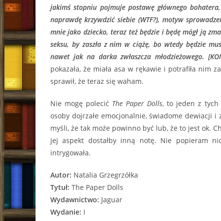
jakimś stopniu pojmuje postawę głównego bohatera, 
naprawdę krzywdzić siebie (WTF?), motyw sprowadzeni
mnie jako dziecko, teraz też będzie i będę mógł ją z
seksu, by zaszła z nim w ciążę, bo wtedy będzie mus
nawet jak na darka zwłaszcza młodzieżowego. [KO
pokazała, że miała asa w rękawie i potrafiła nim za
sprawił, że teraz się waham.
Nie mogę polecić
The Paper Dolls
, to jeden z tyc
osoby dojrzałe emocjonalnie, świadome dewiacji i 
myśli, że tak może powinno być lub, że to jest ok. C
jej aspekt dostałby inną notę. Nie popieram ni
intrygowała.
Autor:
Natalia Grzegrzółka
Tytuł:
The Paper Dolls
Wydawnictwo:
Jaguar
Wydanie:
I