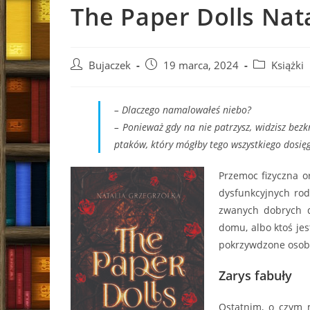
The Paper Dolls Nat
Post
Post
Post
Bujaczek
19 marca, 2024
Książki
author:
published:
category:
– Dlaczego namalowałeś niebo?
– Ponieważ gdy na nie patrzysz, widzisz bez
ptaków, który mógłby tego wszystkiego dosięg
Przemoc fizyczna or
dysfunkcyjnych rod
zwanych dobrych d
domu, albo ktoś jes
pokrzywdzone osoby 
Zarys fabuły
Ostatnim, o czym m