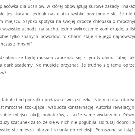
 placówka dla uczniów, w której obowiązują surowe zasady i nakaz
ie jest karane. Jednak nastolatka szybko przekonuje się, że nie 
ym miejscu. Szybko spotyka na swojej drodze chłopaka o mroczn
 wszystko uchodzi na sucho. Jedno wykroczenie goni drugie, a lis
 sobie tylko znanych powodów, to Charm staje się jego najnowsz
chczas z innymi?
edziałam, że będę musiała zapoznać się z tym tytułem. Lubię tak
ja dark academy. No musicie przyznać, że trudno się temu oprze
ków?
 fabułę i od początku podążała swoją ścieżka. Nie ma tutaj utarty
st mroczne, szokujące i wzbudza konsternację. Autorka rewelacyjn
 sobie miejsce akcji, bohaterów, a także same wydarzenia. Równ
uży szacunek za to, że się w nich nie pogubiła. Bo tutaj dobro i z
ystko się miesza, plącze i skłania do refleksji. Poruszone w książ