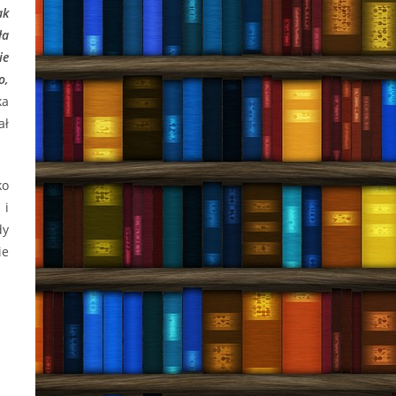
ak
ła
ie
o,
ka
ał
ko
 i
dy
ie