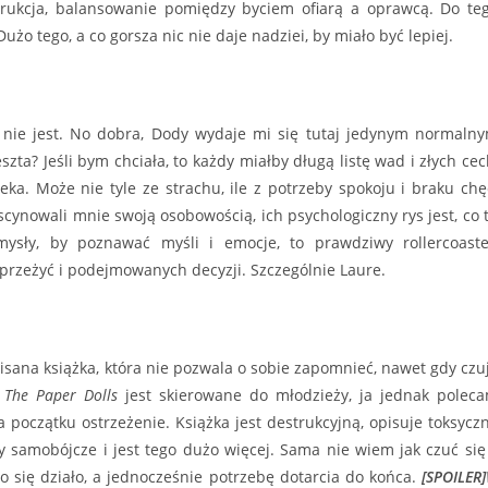
trukcja, balansowanie pomiędzy byciem ofiarą a oprawcą. Do te
użo tego, a co gorsza nic nie daje nadziei, by miało być lepiej.
 nie jest. No dobra, Dody wydaje mi się tutaj jedynym normaln
zta? Jeśli bym chciała, to każdy miałby długą listę wad i złych cec
eka. Może nie tyle ze strachu, ile z potrzeby spokoju i braku chę
cynowali mnie swoją osobowością, ich psychologiczny rys jest, co 
sły, by poznawać myśli i emocje, to prawdziwy rollercoaste
przeżyć i podejmowanych decyzji. Szczególnie Laure.
ana książka, która nie pozwala o sobie zapomnieć, nawet gdy czu
.
The Paper Dolls
jest skierowane do młodzieży, ja jednak polec
oczątku ostrzeżenie. Książka jest destrukcyjną, opisuje toksycz
y samobójcze i jest tego dużo więcej. Sama nie wiem jak czuć się
 się działo, a jednocześnie potrzebę dotarcia do końca.
[SPOILER