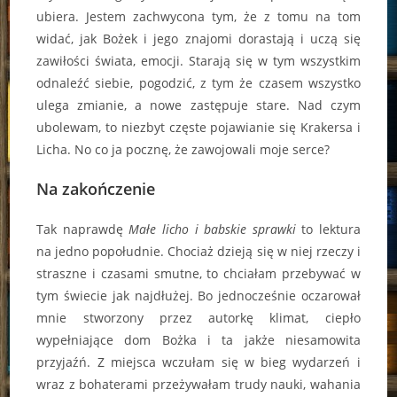
ubiera. Jestem zachwycona tym, że z tomu na tom
widać, jak Bożek i jego znajomi dorastają i uczą się
zawiłości świata, emocji. Starają się w tym wszystkim
odnaleźć siebie, pogodzić, z tym że czasem wszystko
ulega zmianie, a nowe zastępuje stare. Nad czym
ubolewam, to niezbyt częste pojawianie się Krakersa i
Licha. No co ja pocznę, że zawojowali moje serce?
Na zakończenie
Tak naprawdę
Małe licho i babskie sprawki
to lektura
na jedno popołudnie. Chociaż dzieją się w niej rzeczy i
straszne i czasami smutne, to chciałam przebywać w
tym świecie jak najdłużej. Bo jednocześnie oczarował
mnie stworzony przez autorkę klimat, ciepło
wypełniające dom Bożka i ta jakże niesamowita
przyjaźń. Z miejsca wczułam się w bieg wydarzeń i
wraz z bohaterami przeżywałam trudy nauki, wahania