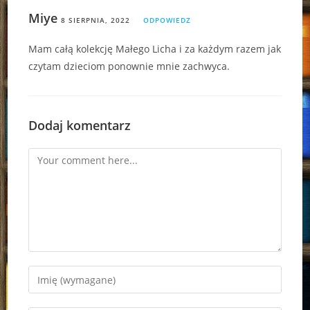
Miye
8 SIERPNIA, 2022
ODPOWIEDZ
Mam całą kolekcję Małego Licha i za każdym razem jak
czytam dzieciom ponownie mnie zachwyca.
Dodaj komentarz
Comment
Enter
your
name