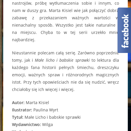
nastrojów, próbę wytłumaczenia sobie i innym, co
nam w duszy gra. Marta Kisiel wie jak połączyć dobrą
zabawę z przekazaniem ważnych wartości w
nienachalny sposób. Wszystko jest takie naturalne i
na miejscu. Chyba to w tej serii urzekło mnie
najbardziej.
Nieustannie polecam całą serię. Zarówno poprzednie
tomy, jak i
Małe licho i babskie sprawki
to lektura dla
każdego fana historii pełnych śmiechu, dreszczyku
emocji, ważnych spraw i różnorodnych magicznych
istot. Przy tych opowieściach nie da się nudzić, wręcz
chciałoby się ich więcej i więcej.
Autor:
Marta Kisiel
Ilustrator:
Paulina Wyrt
Tytuł:
Małe Licho i babskie sprawki
Wydawnictwo:
Wilga