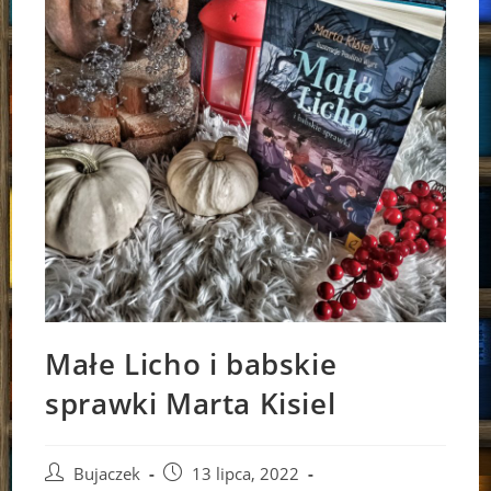
Małe Licho i babskie
sprawki Marta Kisiel
Post
Post
Bujaczek
13 lipca, 2022