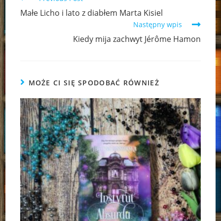
more
Małe Licho i lato z diabłem Marta Kisiel
articles
Następny wpis
Kiedy mija zachwyt Jérôme Hamon
MOŻE CI SIĘ SPODOBAĆ RÓWNIEŻ