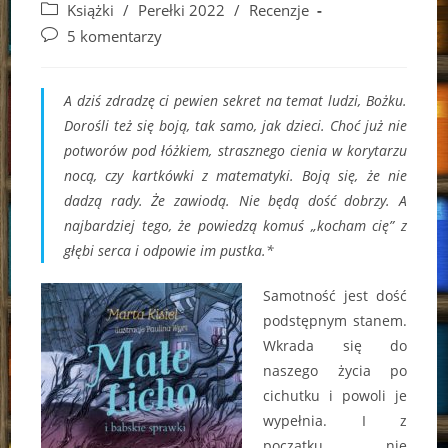
author:
published:
Post
Książki
/
Perełki 2022
/
Recenzje
category:
Post
5 komentarzy
comments:
A dziś zdradzę ci pewien sekret na temat ludzi, Bożku.
Dorośli też się boją, tak samo, jak dzieci. Choć już nie
potworów pod łóżkiem, strasznego cienia w korytarzu
nocą, czy kartkówki z matematyki. Boją się, że nie
dadzą rady. Że zawiodą. Nie będą dość dobrzy. A
najbardziej tego, że powiedzą komuś „kocham cię” z
głębi serca i odpowie im pustka.*
Samotność jest dość
podstępnym stanem.
Wkrada się do
naszego życia po
cichutku i powoli je
wypełnia. I z
początku nie