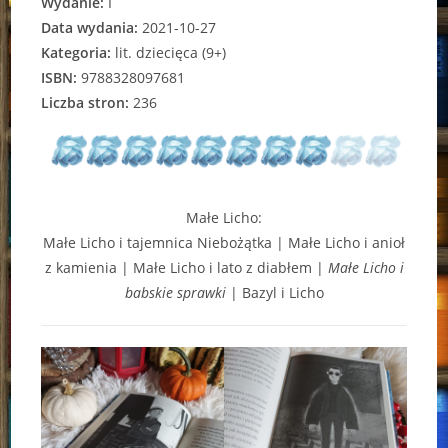
Wydanie:
I
Data wydania:
2021-10-27
Kategoria:
lit. dziecięca (9+)
ISBN:
9788328097681
Liczba stron:
236
Małe Licho:
Małe Licho i tajemnica Niebożątka | Małe Licho i anioł
z kamienia | Małe Licho i lato z diabłem |
Małe Licho i
babskie sprawki
| Bazyl i Licho