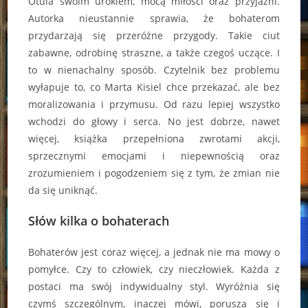
Otula swoim urokiem, mocą miłości oraz przyjaźni.
Autorka nieustannie sprawia, że bohaterom
przydarzają się przeróżne przygody. Takie ciut
zabawne, odrobinę straszne, a także czegoś uczące. I
to w nienachalny sposób. Czytelnik bez problemu
wyłapuje to, co Marta Kisiel chce przekazać, ale bez
moralizowania i przymusu. Od razu lepiej wszystko
wchodzi do głowy i serca. No jest dobrze, nawet
więcej, książka przepełniona zwrotami akcji,
sprzecznymi emocjami i niepewnością oraz
zrozumieniem i pogodzeniem się z tym, że zmian nie
da się uniknąć.
Słów kilka o bohaterach
Bohaterów jest coraz więcej, a jednak nie ma mowy o
pomyłce. Czy to człowiek, czy nieczłowiek. Każda z
postaci ma swój indywidualny styl. Wyróżnia się
czymś szczególnym, inaczej mówi, porusza się i