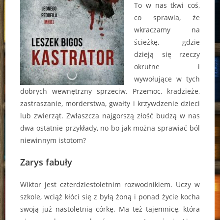
To w nas tkwi coś,
co sprawia, że
wkraczamy na
ścieżkę, gdzie
dzieją się rzeczy
okrutne i
wywołujące w tych
dobrych wewnętrzny sprzeciw. Przemoc, kradzieże,
zastraszanie, morderstwa, gwałty i krzywdzenie dzieci
lub zwierząt. Zwłaszcza najgorszą złość budzą w nas
dwa ostatnie przykłady, no bo jak można sprawiać ból
niewinnym istotom?
Zarys fabuły
Wiktor jest czterdziestoletnim rozwodnikiem. Uczy w
szkole, wciąż kłóci się z byłą żoną i ponad życie kocha
swoją już nastoletnią córkę. Ma też tajemnicę, która