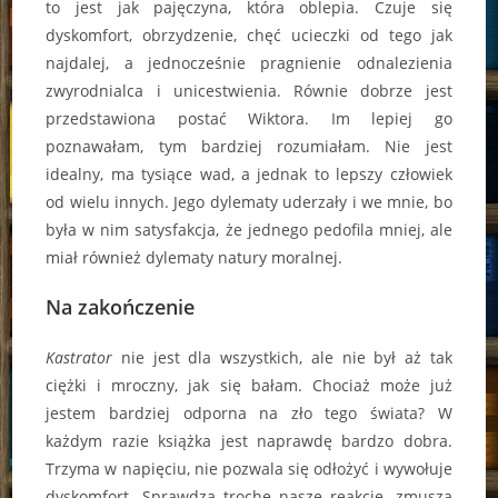
to jest jak pajęczyna, która oblepia. Czuje się
dyskomfort, obrzydzenie, chęć ucieczki od tego jak
najdalej, a jednocześnie pragnienie odnalezienia
zwyrodnialca i unicestwienia. Równie dobrze jest
przedstawiona postać Wiktora. Im lepiej go
poznawałam, tym bardziej rozumiałam. Nie jest
idealny, ma tysiące wad, a jednak to lepszy człowiek
od wielu innych. Jego dylematy uderzały i we mnie, bo
była w nim satysfakcja, że jednego pedofila mniej, ale
miał również dylematy natury moralnej.
Na zakończenie
Kastrator
nie jest dla wszystkich, ale nie był aż tak
ciężki i mroczny, jak się bałam. Chociaż może już
jestem bardziej odporna na zło tego świata? W
każdym razie książka jest naprawdę bardzo dobra.
Trzyma w napięciu, nie pozwala się odłożyć i wywołuje
dyskomfort. Sprawdza trochę nasze reakcje, zmusza