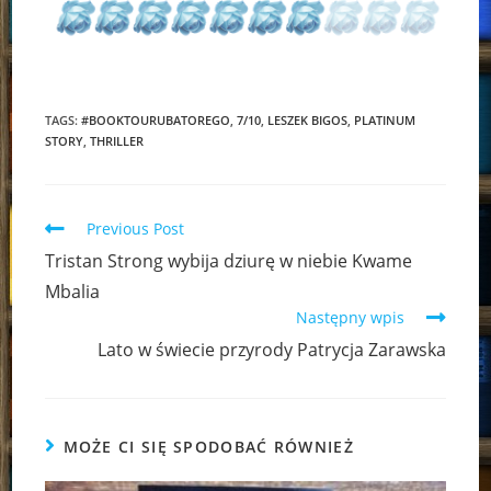
TAGS:
#BOOKTOURUBATOREGO
,
7/10
,
LESZEK BIGOS
,
PLATINUM
STORY
,
THRILLER
Read
Previous Post
more
Tristan Strong wybija dziurę w niebie Kwame
articles
Mbalia
Następny wpis
Lato w świecie przyrody Patrycja Zarawska
MOŻE CI SIĘ SPODOBAĆ RÓWNIEŻ