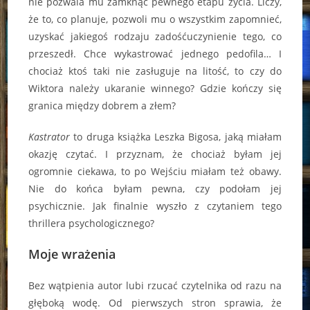
nie pozwala mu zamknąć pewnego etapu życia. Liczy,
że to, co planuje, pozwoli mu o wszystkim zapomnieć,
uzyskać jakiegoś rodzaju zadośćuczynienie tego, co
przeszedł. Chce wykastrować jednego pedofila… I
chociaż ktoś taki nie zasługuje na litość, to czy do
Wiktora należy ukaranie winnego? Gdzie kończy się
granica między dobrem a złem?
Kastrator
to druga książka Leszka Bigosa, jaką miałam
okazję czytać. I przyznam, że chociaż byłam jej
ogromnie ciekawa, to po Wejściu miałam też obawy.
Nie do końca byłam pewna, czy podołam jej
psychicznie. Jak finalnie wyszło z czytaniem tego
thrillera psychologicznego?
Moje wrażenia
Bez wątpienia autor lubi rzucać czytelnika od razu na
głęboką wodę. Od pierwszych stron sprawia, że