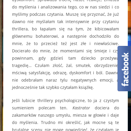
do myślenia i analizowania tego, co w nas siedzi i co
myślimy podczas czytania. Muszę się przyznać, że już
dawno nie myślałam tak intensywnie przy czytaniu
thrillera, bo łapałam się na tym, że kibicowałam
głównemu bohaterowi, a następnie dochodziło do
mnie, że to przecież też jest złe i niewłaściwe.
Docierało do mnie, że momentami się śmieje i czy
powinnam, gdy gdzieś tam dziecko przeżywa
tragedię… Czułam złość, żal, smutek, obrzydzenie,
mściwą satysfakcję, odrazę, dyskomfort i ból. Dawno
nie odebrałam naraz tylu negatywnych emocji, a
jednocześnie tak szybko czytałam książkę.
Jeśli lubicie thrillery psychologiczne, to ja z czystym
sumieniem polecam ten.
Kastrator
dociera do
zakamarków naszego umysłu, miesza w głowie i daje
do myślenia. Trudno mi określić, jak mocne są te
brutalne sceny, nie mogę powiedzieć, że czytałam je