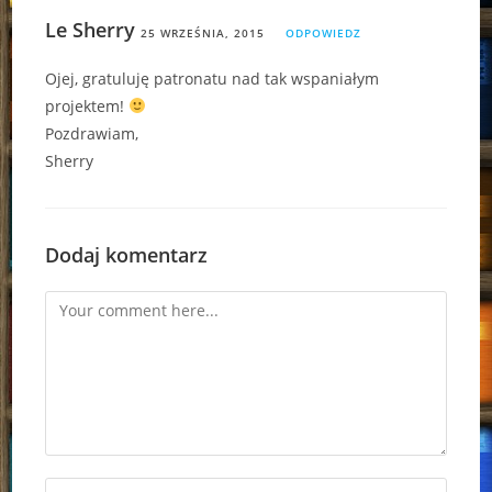
Le Sherry
25 WRZEŚNIA, 2015
ODPOWIEDZ
Ojej, gratuluję patronatu nad tak wspaniałym
projektem!
Pozdrawiam,
Sherry
Dodaj komentarz
Comment
Enter