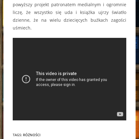
powyższy projekt patronatem medialnym i ogromnie
liczę, że wszystko się uda i książka ujrzy światło
dzienne, że na wielu dziecięcych buźkach zagości
uśmiech.
TAGS:
RÓŻNOŚCI