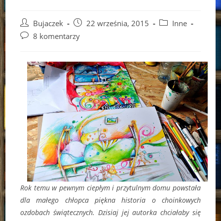
Post
Post
Post
Bujaczek
22 września, 2015
Inne
author:
published:
category:
Post
8 komentarzy
comments:
Rok temu w pewnym ciepłym i przytulnym domu powstała
dla małego chłopca piękna historia o choinkowych
ozdobach świątecznych. Dzisiaj jej autorka chciałaby się