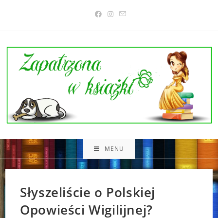
Skip
to
content
MENU
Słyszeliście o Polskiej
Opowieści Wigilijnej?