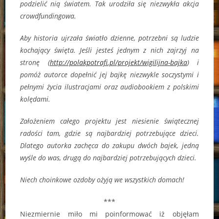
podzielić nią światem. Tak urodziła się niezwykła akcja
crowdfundingowa.
Aby historia ujrzała światło dzienne, potrzebni są ludzie
kochający święta. Jeśli jesteś jednym z nich zajrzyj na
stronę (
http://polakpotrafi.pl/projekt/wigilijna-bajka
) i
pomóż autorce dopełnić jej bajkę niezwykle soczystymi i
pełnymi życia ilustracjami oraz audiobookiem z polskimi
kolędami.
Założeniem całego projektu jest niesienie świątecznej
radości tam, gdzie są najbardziej potrzebujące dzieci.
Dlatego autorka zachęca do zakupu dwóch bajek, jedną
wyśle do was, drugą do najbardziej potrzebujących dzieci.
Niech choinkowe ozdoby ożyją we wszystkich domach!
***
Niezmiernie miło mi poinformować iż objęłam