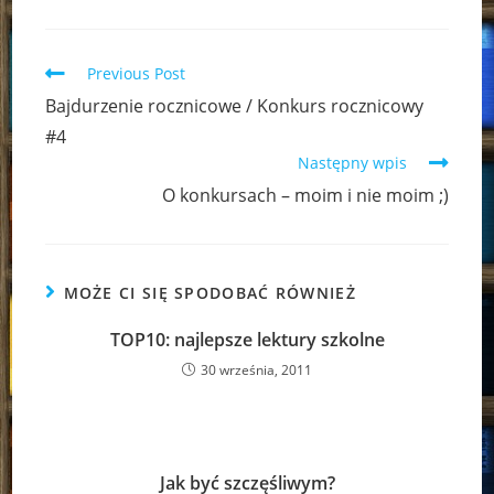
Read
Previous Post
more
Bajdurzenie rocznicowe / Konkurs rocznicowy
articles
#4
Następny wpis
O konkursach – moim i nie moim ;)
MOŻE CI SIĘ SPODOBAĆ RÓWNIEŻ
TOP10: najlepsze lektury szkolne
30 września, 2011
Jak być szczęśliwym?