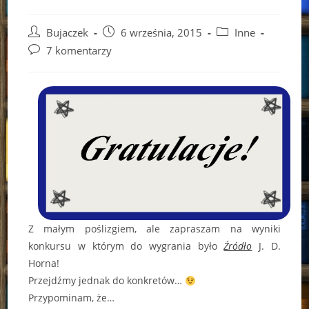
Post
Post
Post
Bujaczek
6 września, 2015
Inne
author:
published:
category:
Post
7 komentarzy
comments:
Z małym poślizgiem, ale zapraszam na wyniki
konkursu w którym do wygrania było
Źródło
J. D.
Horna!
Przejdźmy jednak do konkretów…
Przypominam, że…