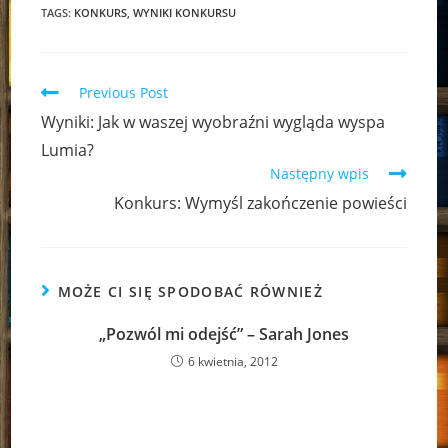
TAGS:
KONKURS
,
WYNIKI KONKURSU
Read
Previous Post
more
Wyniki: Jak w waszej wyobraźni wygląda wyspa
articles
Lumia?
Następny wpis
Konkurs: Wymyśl zakończenie powieści
MOŻE CI SIĘ SPODOBAĆ RÓWNIEŻ
„Pozwól mi odejść” – Sarah Jones
6 kwietnia, 2012