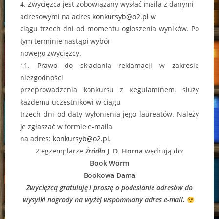
4. Zwycięzca jest zobowiązany wysłać maila z danymi
adresowymi na adres
konkursyb@o2.pl
w
ciągu trzech dni od momentu ogłoszenia wyników. Po
tym terminie nastąpi wybór
nowego zwycięzcy.
11. Prawo do składania reklamacji w zakresie
niezgodności
przeprowadzenia konkursu z Regulaminem, służy
każdemu uczestnikowi w ciągu
trzech dni od daty wyłonienia jego laureatów. Należy
je zgłaszać w formie e-maila
na adres:
konkursyb@o2.pl
.
2 egzemplarze
Źródła
J. D. Horna
wędrują do:
Book Worm
Bookowa Dama
Zwycięzcą gratuluję i proszę o podesłanie adresów do
wysyłki nagrody na wyżej wspomniany adres e-mail.