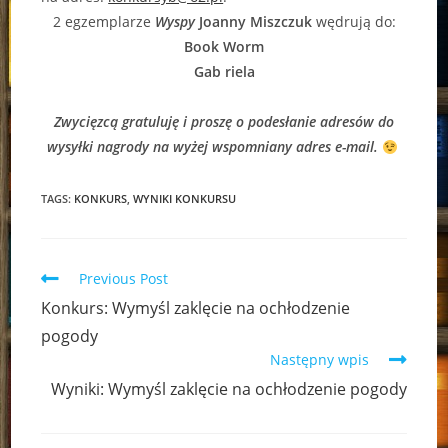
2 egzemplarze
Wyspy
Joanny Miszczuk
wędrują do:
Book Worm
Gab riela
Zwycięzcą gratuluję i proszę o podesłanie adresów do
wysyłki nagrody na wyżej wspomniany adres e-mail.
TAGS:
KONKURS
,
WYNIKI KONKURSU
Read
Previous Post
more
Konkurs: Wymyśl zaklęcie na ochłodzenie
articles
pogody
Następny wpis
Wyniki: Wymyśl zaklęcie na ochłodzenie pogody