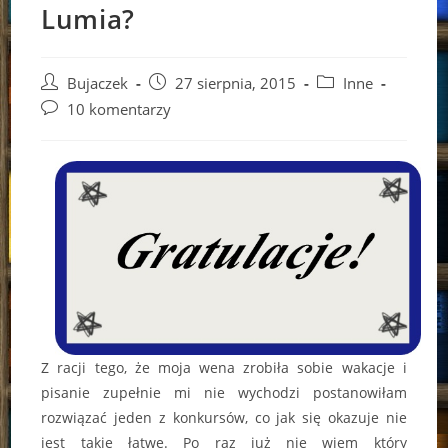
Lumia?
Post
Post
Post
Bujaczek
27 sierpnia, 2015
Inne
author:
published:
category:
Post
10 komentarzy
comments:
Z racji tego, że moja wena zrobiła sobie wakacje i
pisanie zupełnie mi nie wychodzi postanowiłam
rozwiązać jeden z konkursów, co jak się okazuje nie
jest takie łatwe. Po raz już nie wiem który