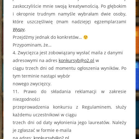
zaskoczyliście mnie swoją kreatywnością. Po głębokim
i okropnie trudnym namyśle wybrałam dwie osoby,
które uszczęśliwię (mam nadzieję) egzemplarzami
Wyspy
.
Przejdźmy jednak do konkretów…
Przypominam, że…
4. Zwycięzca jest zobowiązany wysłać maila z danymi
adresowymi na adres
konkursyb@o2.pl
w
ciągu trzech dni od momentu ogłoszenia wyników. Po
tym terminie nastąpi wybór
nowego zwycięzcy.
11. Prawo do składania reklamacji w zakresie
niezgodności
przeprowadzenia konkursu z Regulaminem, służy
każdemu uczestnikowi w ciągu
trzech dni od daty wyłonienia jego laureatów. Należy
je zgłaszać w formie e-maila
na adres:
konkursyb@o2.pl
.