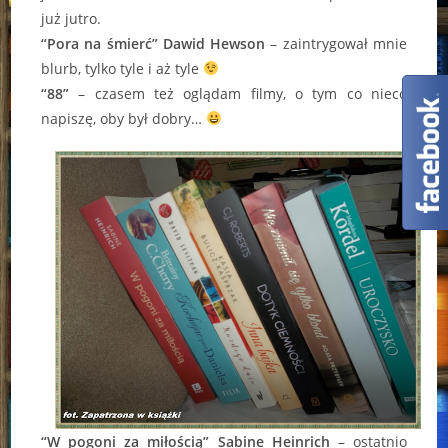
już jutro.
“Pora na śmierć” Dawid Hewson
– zaintrygował mnie
blurb, tylko tyle i aż tyle
“88”
– czasem też oglądam filmy, o tym co nieco
napiszę, oby był dobry…
“W pogoni za miłością” Sabine Heinrich
– ostatnio