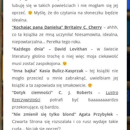
lubuję się w takich powieściach i nie mogłam się jej
oprzeć.
Myślę, że do czytania na słoneczku będzie
idealna.
“Kochając pana Danielsa” Brritainy C. Cherry
– ahhh,
co ta książka ze mną uczyniła! Niesamowita, idealna,
niepowtarzalna… Perełka tego roku.
“Każdego dnia” – David Levithan
– w świecie
literatury głośno trochę o niej więc moja ciekawość
musi zostać zaspokojona.
“Inna bajka” Kasia Bulicz-Kasprzak
– tej książki nie
mogło przecież u mnie zabraknąć, uwielbiam jej
książki a ta zapowiada się smakowicie.
“Dotyk ciemności” C. J. Roberts
–
Lustro
Rzeczywistości
potrafi być baaaaaaaardzo
przekonujące, oj bardzo.
“Nie zmienił się tylko blond” Agata Przybyłek
–
Czwarta Strona się rozszalała i co rusz wydaje takie
cuda… No jak się oprzeć?