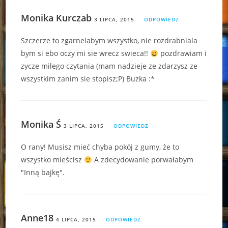
Monika Kurczab
3 LIPCA, 2015
ODPOWIEDZ
Szczerze to zgarnelabym wszystko, nie rozdrabniala
bym si ebo oczy mi sie wrecz swieca!!
pozdrawiam i
zycze milego czytania (mam nadzieje ze zdarzysz ze
wszystkim zanim sie stopisz;P) Buzka :*
Monika Ś
3 LIPCA, 2015
ODPOWIEDZ
O rany! Musisz mieć chyba pokój z gumy, że to
wszystko mieścisz
A zdecydowanie porwałabym
"Inną bajkę".
Anne18
4 LIPCA, 2015
ODPOWIEDZ