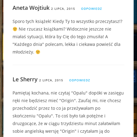
Aneta Wojtiuk
2 LIPCA, 2015
ODPOWIEDZ
Sporo tych książek! Kiedy Ty to wszystko przeczytasz!?
Nie rzucasz książkami? Widocznie jeszcze nie
miałaś sytuacji, która by Cię do tego zmusiła! A
"Każdego dnia" polecam, lekka i ciekawa powieść dla
młodzieży.
Le Sherry
2 LIPCA, 2015
ODPOWIEDZ
Pamiętaj kochana, nie czytaj "Opalu" dopóki w zasięgu
ręki nie będziesz mieć "Origin". Zaufaj mi, nie chcesz
przechodzić przez to co ja przeżywałam po
skończeniu "Opalu". To coś było tak potężne i
druzgocące, że w ciągu trzydziestu minut załatwiłam
sobie angielską wersję "Origin" i czytałam ją do