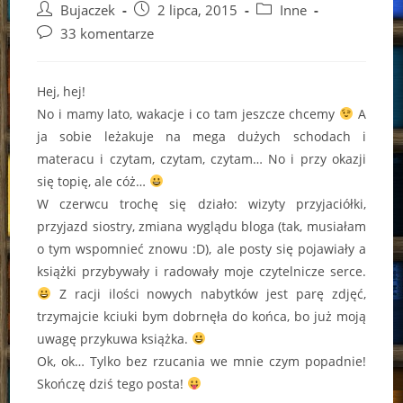
Post
Post
Post
Bujaczek
2 lipca, 2015
Inne
author:
published:
category:
Post
33 komentarze
comments:
Hej, hej!
No i mamy lato, wakacje i co tam jeszcze chcemy
A
ja sobie leżakuje na mega dużych schodach i
materacu i czytam, czytam, czytam… No i przy okazji
się topię, ale cóż…
W czerwcu trochę się działo: wizyty przyjaciółki,
przyjazd siostry, zmiana wyglądu bloga (tak, musiałam
o tym wspomnieć znowu :D), ale posty się pojawiały a
książki przybywały i radowały moje czytelnicze serce.
Z racji ilości nowych nabytków jest parę zdjęć,
trzymajcie kciuki bym dobrnęła do końca, bo już moją
uwagę przykuwa książka.
Ok, ok… Tylko bez rzucania we mnie czym popadnie!
Skończę dziś tego posta!