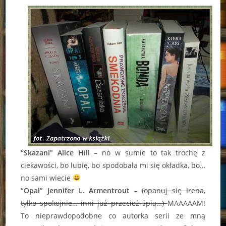
“Skazani” Alice Hill
– no w sumie to tak trochę z
ciekawości, bo lubię, bo spodobała mi się okładka, bo…
no sami wiecie
“Opal” Jennifer L. Armentrout
–
(opanuj się Irena,
tylko spokojnie… inni już przecież śpią…)
MAAAAAM!
To nieprawdopodobne co autorka serii ze mną