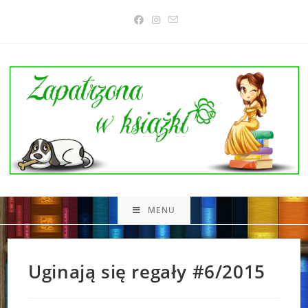
Skip
to
content
MENU
Uginają się regały #6/2015