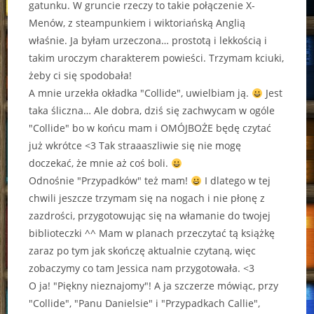
gatunku. W gruncie rzeczy to takie połączenie X-
Menów, z steampunkiem i wiktoriańską Anglią
właśnie. Ja byłam urzeczona… prostotą i lekkością i
takim uroczym charakterem powieści. Trzymam kciuki,
żeby ci się spodobała!
A mnie urzekła okładka "Collide", uwielbiam ją.
Jest
taka śliczna… Ale dobra, dziś się zachwycam w ogóle
"Collide" bo w końcu mam i OMÓJBOŻE będę czytać
już wkrótce <3 Tak straaaszliwie się nie mogę
doczekać, że mnie aż coś boli.
Odnośnie "Przypadków" też mam!
I dlatego w tej
chwili jeszcze trzymam się na nogach i nie płonę z
zazdrości, przygotowując się na włamanie do twojej
biblioteczki ^^ Mam w planach przeczytać tą książkę
zaraz po tym jak skończę aktualnie czytaną, więc
zobaczymy co tam Jessica nam przygotowała. <3
O ja! "Piękny nieznajomy"! A ja szczerze mówiąc, przy
"Collide", "Panu Danielsie" i "Przypadkach Callie",