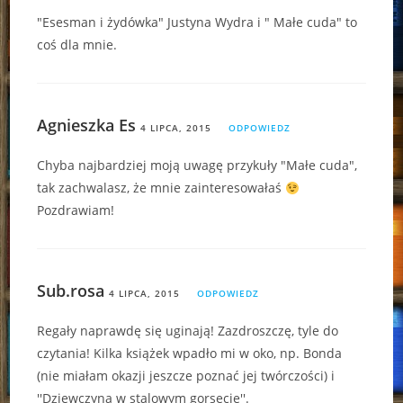
"Esesman i żydówka" Justyna Wydra i " Małe cuda" to
coś dla mnie.
Agnieszka Es
4 LIPCA, 2015
ODPOWIEDZ
Chyba najbardziej moją uwagę przykuły "Małe cuda",
tak zachwalasz, że mnie zainteresowałaś
Pozdrawiam!
Sub.rosa
4 LIPCA, 2015
ODPOWIEDZ
Regały naprawdę się uginają! Zazdroszczę, tyle do
czytania! Kilka książek wpadło mi w oko, np. Bonda
(nie miałam okazji jeszcze poznać jej twórczości) i
''Dziewczyna w stalowym gorsecie''.