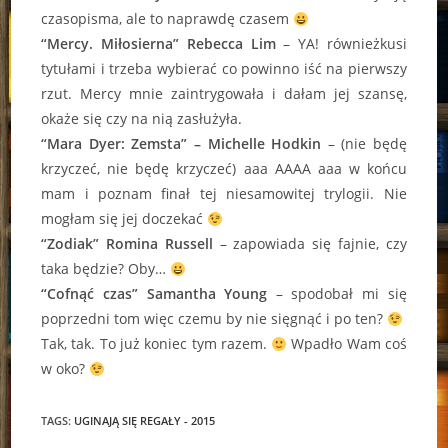
czasopisma, ale to naprawdę czasem
“Mercy. Miłosierna” Rebecca Lim
– YA! równieżkusi
tytułami i trzeba wybierać co powinno iść na pierwszy
rzut. Mercy mnie zaintrygowała i dałam jej szansę,
okaże się czy na nią zasłużyła.
“Mara Dyer: Zemsta” – Michelle Hodkin
– (nie będę
krzyczeć, nie będę krzyczeć) aaa AAAA aaa w końcu
mam i poznam finał tej niesamowitej trylogii. Nie
mogłam się jej doczekać
“Zodiak” Romina Russell
– zapowiada się fajnie, czy
taka będzie? Oby…
“Cofnąć czas” Samantha Young
– spodobał mi się
poprzedni tom więc czemu by nie sięgnąć i po ten?
Tak, tak. To już koniec tym razem.
Wpadło Wam coś
w oko?
TAGS:
UGINAJĄ SIĘ REGAŁY - 2015