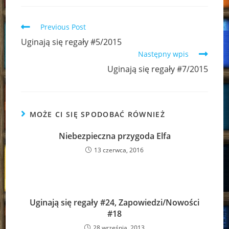
Read
Previous Post
more
Uginają się regały #5/2015
articles
Następny wpis
Uginają się regały #7/2015
MOŻE CI SIĘ SPODOBAĆ RÓWNIEŻ
Niebezpieczna przygoda Elfa
13 czerwca, 2016
Uginają się regały #24, Zapowiedzi/Nowości
#18
28 września, 2013