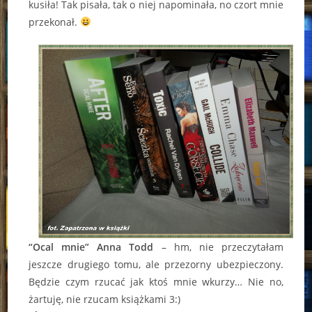
kusiła! Tak pisała, tak o niej napominała, no czort mnie
przekonał.
“Ocal mnie” Anna Todd
– hm, nie przeczytałam
jeszcze drugiego tomu, ale przezorny ubezpieczony.
Będzie czym rzucać jak ktoś mnie wkurzy… Nie no,
żartuję, nie rzucam książkami 3:)