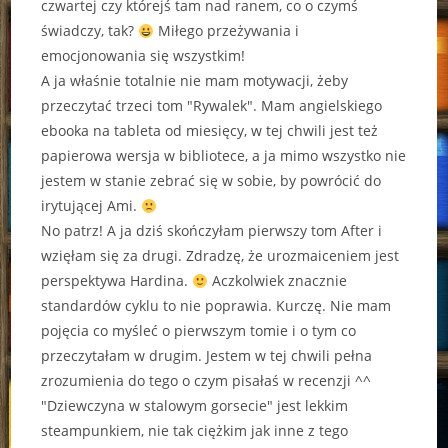
czwartej czy którejś tam nad ranem, co o czymś
świadczy, tak?
Miłego przeżywania i
emocjonowania się wszystkim!
A ja właśnie totalnie nie mam motywacji, żeby
przeczytać trzeci tom "Rywalek". Mam angielskiego
ebooka na tableta od miesięcy, w tej chwili jest też
papierowa wersja w bibliotece, a ja mimo wszystko nie
jestem w stanie zebrać się w sobie, by powrócić do
irytującej Ami.
No patrz! A ja dziś skończyłam pierwszy tom After i
wzięłam się za drugi. Zdradzę, że urozmaiceniem jest
perspektywa Hardina.
Aczkolwiek znacznie
standardów cyklu to nie poprawia. Kurczę. Nie mam
pojęcia co myśleć o pierwszym tomie i o tym co
przeczytałam w drugim. Jestem w tej chwili pełna
zrozumienia do tego o czym pisałaś w recenzji ^^
"Dziewczyna w stalowym gorsecie" jest lekkim
steampunkiem, nie tak ciężkim jak inne z tego