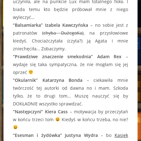
uczyniła, ale na punkcie Lux mam totalnego fioła. I
biada temu kto będzie próbował mnie z niego
wyleczyć…
“Balsamiarka” Izabela Kawczyńska
– no sobie jest z
patronatów
(chyba DużegoKa)
, na przysłowiowe
kiedyś. Chociażczytała (czyta?) ją Agata i mnie
zniechęciła… Zobaczymy.
“Prawdziwe znaczenie smekodnia” Adam Rex
–
wydaje się taka sympatyczna, że nie mogłam się jej
oprzeć
“Okularnik” Katarzyna Bonda
– ciekawiła mnie
twórczość tej autorki od dawna no i mam. Szkoda
tylko, że to drugi tom… Muszę nauczyć się by
DOKŁADNIE wszystko sprawdzać.
“Następczyni” Kiera Cass
– motywacja by przeczytań
w końcu trzeci tom
Kiedyś w końcu trzeba, no nie?
“Esesman i żydówka” Justyna Wydra
– bo
Kasiek