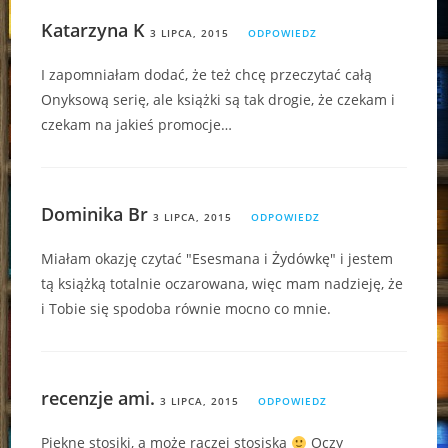
Katarzyna K
3 LIPCA, 2015
ODPOWIEDZ
I zapomniałam dodać, że też chcę przeczytać całą
Onyksową serię, ale książki są tak drogie, że czekam i
czekam na jakieś promocje…
Dominika Br
3 LIPCA, 2015
ODPOWIEDZ
Miałam okazję czytać "Esesmana i Żydówkę" i jestem
tą książką totalnie oczarowana, więc mam nadzieję, że
i Tobie się spodoba równie mocno co mnie.
recenzje ami.
3 LIPCA, 2015
ODPOWIEDZ
Piękne stosiki, a może raczej stosiska
Oczy