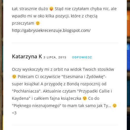
Łał, strasznie dużo
Stąd nie czytałam chyba nic, ale
wpadło mi w oko kilka pozycji, które z chęcią
przeczytam
http://gabrysiekrecenzuje.blogspot.com/
Katarzyna K
3 LIPCA, 2015
ODPOWIEDZ
Oczy wyskoczyły mi z orbit na widok Twoich stosików
Polecam Ci oczywiście "Esesmana i Żydówkę"-
super książka! A przygodę z Bondą rozpocznij od
"Pochłaniacza". Aktualnie czytam "Przypadki Callie i
Kaydena" i całkiem fajna książeczka
Co do
"Pięknego nieznajomego" to mam tak samo jak Ty…
<3