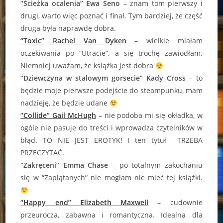
“Ścieżka ocalenia” Ewa Seno
– znam tom pierwszy i
drugi, warto więc poznać i finał. Tym bardziej, że część
druga była naprawdę dobra.
“Toxic” Rachel Van Dyken
– wielkie miałam
oczekiwania po “Utracie”, a się trochę zawiodłam.
Niemniej uważam, że książka jest dobra
“Dziewczyna w stalowym gorsecie” Kady Cross
– to
będzie moje pierwsze podejście do steampunku, mam
nadzieję, że będzie udane
“Collide” Gail McHugh
–
nie podoba mi się okładka, w
ogóle nie pasuje do treści i wprowadza czytelników w
błąd. TO NIE JEST EROTYK! I ten tytuł TRZEBA
PRZECZYTAĆ.
“Zakręceni” Emma Chase
– po totalnym zakochaniu
się w “Zaplątanych” nie mogłam nie mieć tej książki.
“Happy end” Elizabeth Maxwell
– cudownie
przeurocza, zabawna i romantyczna. Idealna dla