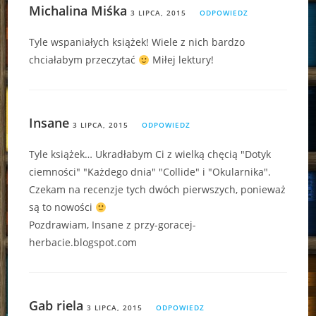
Michalina Miśka
3 LIPCA, 2015
ODPOWIEDZ
Tyle wspaniałych książek! Wiele z nich bardzo
chciałabym przeczytać
Miłej lektury!
Insane
3 LIPCA, 2015
ODPOWIEDZ
Tyle książek… Ukradłabym Ci z wielką chęcią "Dotyk
ciemności" "Każdego dnia" "Collide" i "Okularnika".
Czekam na recenzje tych dwóch pierwszych, ponieważ
są to nowości
Pozdrawiam, Insane z przy-goracej-
herbacie.blogspot.com
Gab riela
3 LIPCA, 2015
ODPOWIEDZ