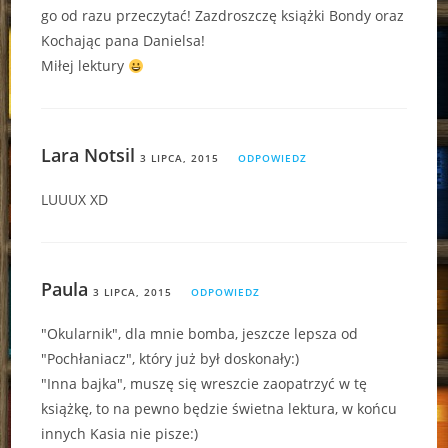
go od razu przeczytać! Zazdroszczę książki Bondy oraz
Kochając pana Danielsa!
Miłej lektury
Lara Notsil
3 LIPCA, 2015
ODPOWIEDZ
LUUUX XD
Paula
3 LIPCA, 2015
ODPOWIEDZ
"Okularnik", dla mnie bomba, jeszcze lepsza od
"Pochłaniacz", który już był doskonały:)
"Inna bajka", muszę się wreszcie zaopatrzyć w tę
książkę, to na pewno będzie świetna lektura, w końcu
innych Kasia nie pisze:)