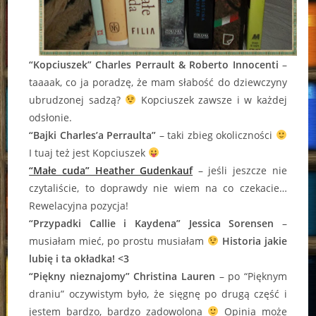
“Kopciuszek” Charles Perrault & Roberto Innocenti
–
taaaak, co ja poradzę, że mam słabość do dziewczyny
ubrudzonej sadzą?
Kopciuszek zawsze i w każdej
odsłonie.
“Bajki Charles’a Perraulta”
– taki zbieg okoliczności
I tuaj też jest Kopciuszek
“Małe cuda” Heather Gudenkauf
– jeśli jeszcze nie
czytaliście, to doprawdy nie wiem na co czekacie…
Rewelacyjna pozycja!
“Przypadki Callie i Kaydena” Jessica Sorensen
–
musiałam mieć, po prostu musiałam
Historia jakie
lubię i ta okładka! <3
“Piękny nieznajomy” Christina Lauren
– po “Pięknym
draniu” oczywistym było, że sięgnę po drugą część i
jestem bardzo, bardzo zadowolona
Opinia może