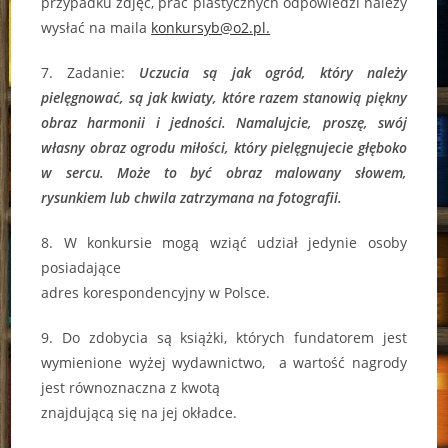
przypadku zdjęć, prac plastycznych odpowiedzi należy
wysłać na maila
konkursyb@o2.pl.
7. Zadanie:
Uczucia są jak ogród, który należy
pielęgnować, są jak kwiaty, które razem stanowią piękny
obraz harmonii i jedności. Namalujcie, proszę, swój
własny obraz ogrodu miłości, który pielęgnujecie głęboko
w sercu. Może to być obraz malowany słowem,
rysunkiem lub chwila zatrzymana na fotografii.
8. W konkursie mogą wziąć udział jedynie osoby
posiadające
adres korespondencyjny w Polsce.
9. Do zdobycia są książki, których fundatorem jest
wymienione wyżej wydawnictwo, a wartość nagrody
jest równoznaczna z kwotą
znajdującą się na jej okładce.