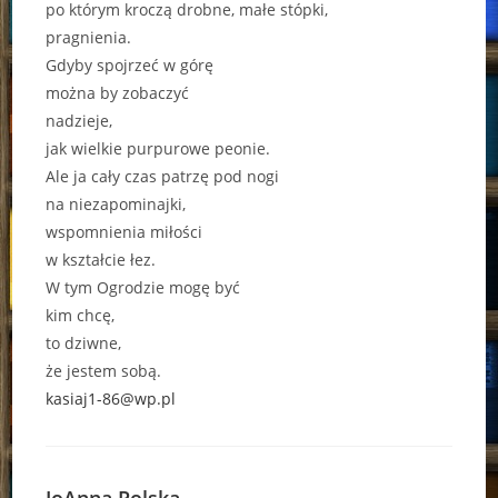
po którym kroczą drobne, małe stópki,
pragnienia.
Gdyby spojrzeć w górę
można by zobaczyć
nadzieje,
jak wielkie purpurowe peonie.
Ale ja cały czas patrzę pod nogi
na niezapominajki,
wspomnienia miłości
w kształcie łez.
W tym Ogrodzie mogę być
kim chcę,
to dziwne,
że jestem sobą.
kasiaj1-86@wp.pl
JoAnna Polska