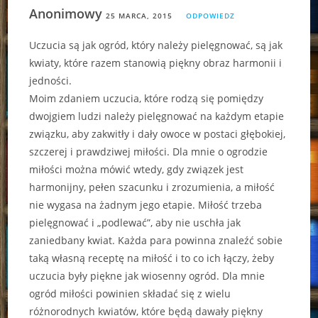
Anonimowy
25 MARCA, 2015
ODPOWIEDZ
Uczucia są jak ogród, który należy pielęgnować, są jak
kwiaty, które razem stanowią piękny obraz harmonii i
jedności.
Moim zdaniem uczucia, które rodzą się pomiędzy
dwojgiem ludzi należy pielęgnować na każdym etapie
związku, aby zakwitły i dały owoce w postaci głębokiej,
szczerej i prawdziwej miłości. Dla mnie o ogrodzie
miłości można mówić wtedy, gdy związek jest
harmonijny, pełen szacunku i zrozumienia, a miłość
nie wygasa na żadnym jego etapie. Miłość trzeba
pielęgnować i „podlewać”, aby nie uschła jak
zaniedbany kwiat. Każda para powinna znaleźć sobie
taką własną receptę na miłość i to co ich łączy, żeby
uczucia były piękne jak wiosenny ogród. Dla mnie
ogród miłości powinien składać się z wielu
różnorodnych kwiatów, które będą dawały piękny