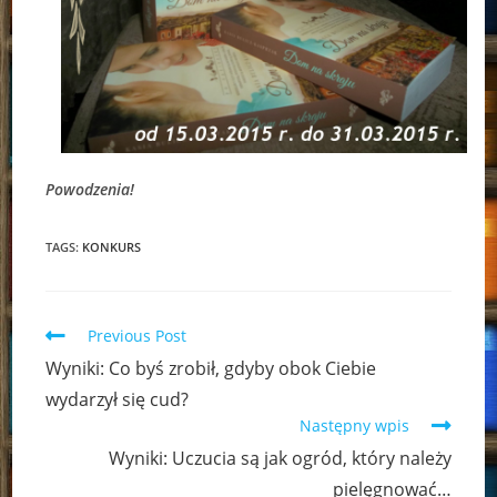
Powodzenia!
TAGS:
KONKURS
Read
Previous Post
more
Wyniki: Co byś zrobił, gdyby obok Ciebie
articles
wydarzył się cud?
Następny wpis
Wyniki: Uczucia są jak ogród, który należy
pielęgnować…