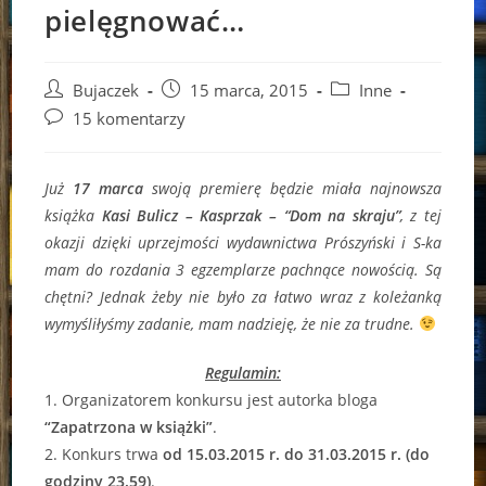
pielęgnować…
Post
Post
Post
Bujaczek
15 marca, 2015
Inne
author:
published:
category:
Post
15 komentarzy
comments:
Już
17 marca
swoją premierę będzie miała najnowsza
książka
Kasi Bulicz – Kasprzak – “Dom na skraju”
, z tej
okazji dzięki uprzejmości wydawnictwa Prószyński i S-ka
mam do rozdania 3 egzemplarze pachnące nowością. Są
chętni? Jednak żeby nie było za łatwo wraz z koleżanką
wymyśliłyśmy zadanie, mam nadzieję, że nie za trudne.
Regulamin:
1. Organizatorem konkursu jest autorka bloga
“Zapatrzona w książki”
.
2. Konkurs trwa
od 15.03.2015 r. do 31.03.2015 r. (do
godziny 23.59)
.