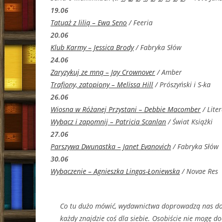
19.06
Tatuaż z lilią – Ewa Seno
/ Feeria
20.06
Klub Karmy – Jessica Brody
/ Fabryka Słów
24.06
Zaryzykuj ze mną – Jay Crownover
/ Amber
Trafiony, zatopiony – Melissa Hill
/ Prószyński i S-ka
26.06
Wiosna w Różanej Przystani – Debbie Macomber
/ Lite
Wybacz i zapomnij – Patricia Scanlan
/ Świat Książki
27.06
Parszywa Dwunastka – Janet Evanovich
/ Fabryka Słów
30.06
Wybaczenie – Agnieszka Lingas-Łoniewska
/ Novae Res
Co tu dużo mówić, wydawnictwa doprowadzą nas d
każdy znajdzie coś dla siebie. Osobiście nie mogę do