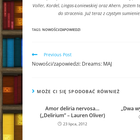
Voller, Kordel, Lingas-Łoniewskiej oraz Ahern. Jestem 
do stracenia. Już teraz z czystym sumien
TAGS:
NOWOŚCI/ZAPOWIEDZI
Read
Previous Post
more
Nowości/zapowiedzi: Dreams: MAJ
articles
MOŻE CI SIĘ SPODOBAĆ RÓWNIEŻ
Amor deliria nervosa…
„Dwa wy
(„Delirium” – Lauren Oliver)
23 lipca, 2012