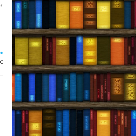
oś
EC