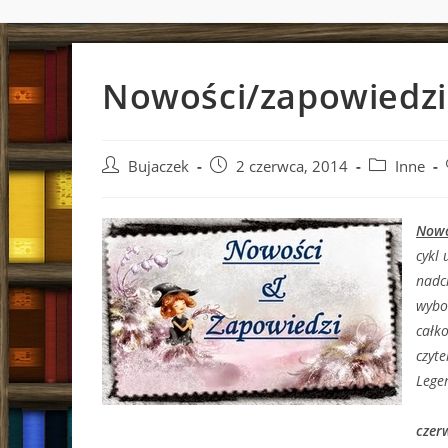
Nowości/zapowiedzi
Post
Post
Post
Bujaczek
2 czerwca, 2014
Inne
author:
published:
category:
Nowo
cykl 
nadc
wybo
całk
czyte
Lege
czer