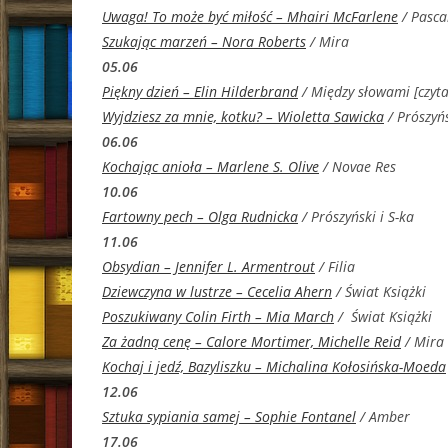
Uwaga! To może być miłość – Mhairi McFarlene
/ Pasca
Szukając marzeń – Nora Roberts
/ Mira
05.06
Piękny dzień – Elin Hilderbrand
/ Między słowami [czyta
Wyjdziesz za mnie, kotku? – Wioletta Sawicka
/ Prószyńs
06.06
Kochając anioła – Marlene S. Olive
/ Novae Res
10.06
Fartowny pech – Olga Rudnicka
/ Prószyński i S-ka
11.06
Obsydian – Jennifer L. Armentrout
/ Filia
Dziewczyna w lustrze – Cecelia Ahern
/ Świat Książki
Poszukiwany Colin Firth – Mia March
/
Świat Książki
Za żadną cenę – Calore Mortimer, Michelle Reid
/ Mira
Kochaj i jedź, Bazyliszku – Michalina Kołosińska-Moeda
12.06
Sztuka sypiania samej – Sophie Fontanel
/ Amber
17.06