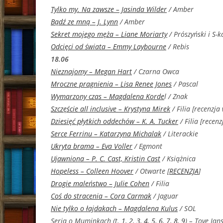
Tylko my. Na zawsze – Jasinda Wilder
/ Amber
Bądź ze mną – J. Lynn
/ Amber
Sekret mojego męża – Liane Moriarty
/ Prószyński i S-k
Odcięci od świata – Emmy Laybourne
/ Rebis
18.06
Nieznajomy – Megan Hart
/ Czarna Owca
Mroczne pragnienia – Lisa Renee Jones
/ Pascal
Wymarzony czas – Magdalena Korde
l / Znak
Szczęście all inclusive – Krystyna Mirek
/ Filia [recenzja
Dziesięć płytkich oddechów – K. A. Tucker
/ Filia [recenz
Serce Ferrinu – Katarzyna Michalak
/ Literackie
Ukryta brama – Eva Voller
/ Egmont
Ujawniona – P. C. Cast, Kristin Cast
/ Książnica
Hopeless – Colleen Hoover
/ Otwarte [
RECENZJA
]
Drogie maleństwo – Julie Cohen
/ Filia
Coś do stracenia – Cora Carmak
/ Jaguar
Nie tylko o łajdakach – Magdalena Kulus
/ SOL
Seria o Muminkach (t.
1
,
2
,
3
,
4
,
5
,
6
,
7
,
8
,
9
) – Tove Jan