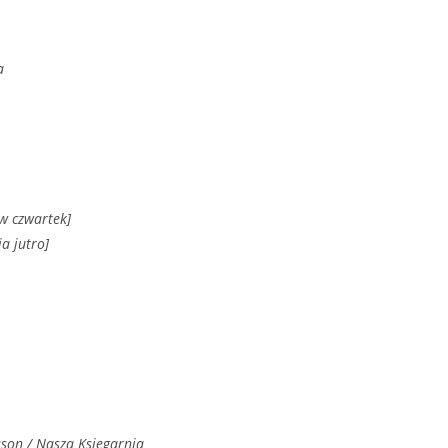
a
 w czwartek]
ja jutro]
sson / Nasza Księgarnia