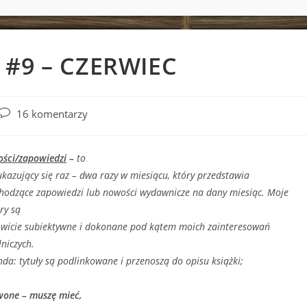
 #9 – CZERWIEC
Post
16 komentarzy
comments:
ści/zapowiedzi
–
to
ukazujący się raz – dwa razy w miesiącu, który przedstawia
hodzące zapowiedzi lub nowości wydawnicze na dany miesiąc. Moje
ry są
owicie subiektywne i dokonane pod kątem moich zainteresowań
lniczych.
nda:
tytuły są podlinkowane i przenoszą do opisu książki;
wone – muszę mieć,