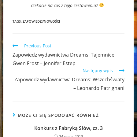
czekacie na coś z tego zestawienia?
TAGS:
ZAPOWIEDZI/NOWOŚCI
Read
Previous Post
more
Zapowiedz wydawnictwa Dreams: Tajemnice
articles
Gwen Frost – Jennifer Estep
Następny wpis
Zapowiedz wydawnictwa Dreams: Wszechświaty
– Leonardo Patrignani
MOŻE CI SIĘ SPODOBAĆ RÓWNIEŻ
Konkurs z Fabryką Słów, cz. 3
24 maja, 2013