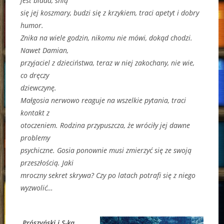
jest blada, śnią
się jej koszmary, budzi się z krzykiem, traci apetyt i dobry
humor.
Znika na wiele godzin, nikomu nie mówi, dokąd chodzi.
Nawet Damian,
przyjaciel z dzieciństwa, teraz w niej zakochany, nie wie,
co dręczy
dziewczynę.
Małgosia nerwowo reaguje na wszelkie pytania, traci
kontakt z
otoczeniem. Rodzina przypuszcza, że wróciły jej dawne
problemy
psychiczne. Gosia ponownie musi zmierzyć się ze swoją
przeszłością. Jaki
mroczny sekret skrywa? Czy po latach potrafi się z niego
wyzwolić…
Prószyński i S-ka,