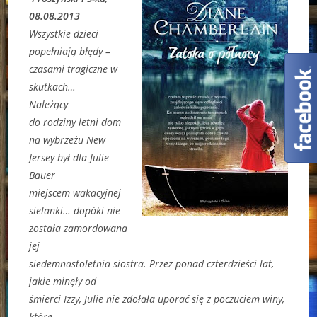
08.08.2013
Wszystkie dzieci
popełniają błędy –
czasami tragiczne w
skutkach…
Należący
do rodziny letni dom
na wybrzeżu New
Jersey był dla Julie
Bauer
miejscem wakacyjnej
sielanki… dopóki nie
została zamordowana
jej
siedemnastoletnia siostra. Przez ponad czterdzieści lat,
jakie minęły od
śmierci Izzy, Julie nie zdołała uporać się z poczuciem winy,
które