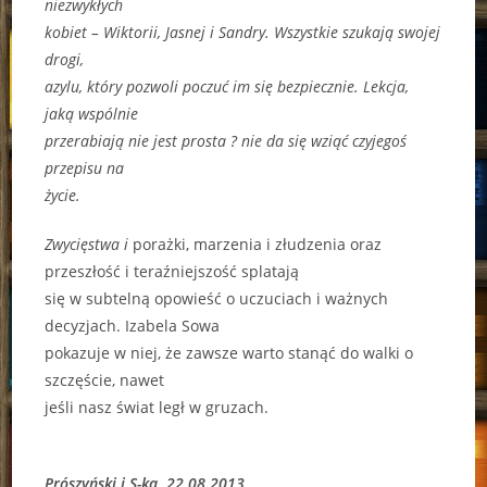
niezwykłych
kobiet – Wiktorii, Jasnej i Sandry. Wszystkie szukają swojej
drogi,
azylu, który pozwoli poczuć im się bezpiecznie. Lekcja,
jaką wspólnie
przerabiają nie jest prosta ? nie da się wziąć czyjegoś
przepisu na
życie.
Zwycięstwa i
porażki, marzenia i złudzenia oraz
przeszłość i teraźniejszość splatają
się w subtelną opowieść o uczuciach i ważnych
decyzjach. Izabela Sowa
pokazuje w niej, że zawsze warto stanąć do walki o
szczęście, nawet
jeśli nasz świat legł w gruzach.
Prószyński i S-ka, 22.08.2013