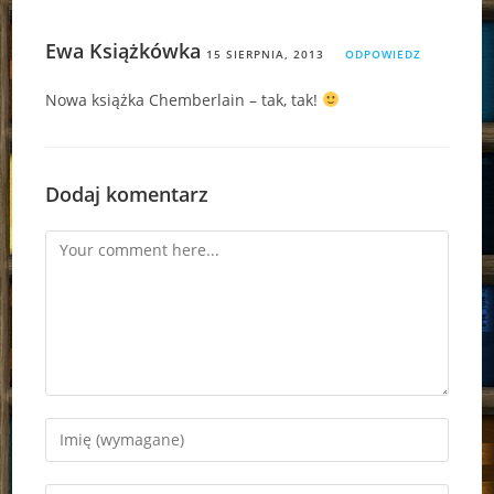
Ewa Książkówka
15 SIERPNIA, 2013
ODPOWIEDZ
Nowa książka Chemberlain – tak, tak!
Dodaj komentarz
Comment
Enter
your
name