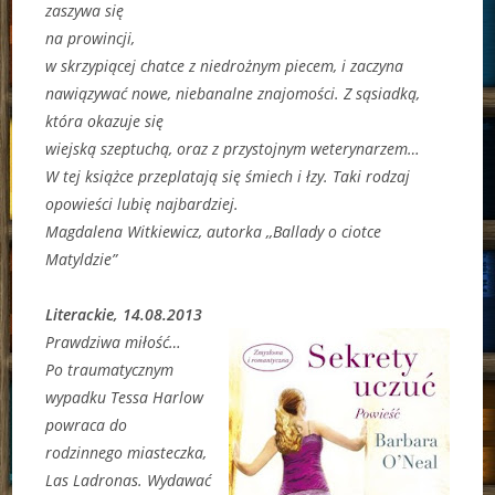
zaszywa się
na prowincji,
w skrzypiącej chatce z niedrożnym piecem, i zaczyna
nawiązywać nowe, niebanalne znajomości. Z sąsiadką,
która okazuje się
wiejską szeptuchą, oraz z przystojnym weterynarzem…
W tej książce przeplatają się śmiech i łzy. Taki rodzaj
opowieści lubię najbardziej.
Magdalena Witkiewicz, autorka ,,Ballady o ciotce
Matyldzie”
Literackie,
14.08.2013
Prawdziwa miłość…
Po traumatycznym
wypadku Tessa Harlow
powraca do
rodzinnego miasteczka,
Las Ladronas. Wydawać