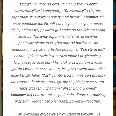
szczególnie Roberts oraz Palmer. Z kolei
“Córka
czarownicy”
jest kontynuacją
“Czarownicy'”
i chętnie
zapoznam się z ciągiem dalszym tej historii.
Chamberlain
pisze podobnie jak Picoult i dla tego nie mogłam oprzeć
się jej najnowszej powieści (już czeka na tablecie na swoją
kolej ;)).
“Nalewkę zapomnienia”
chcę przeczytać
ponieważ pierwsza książka autorki bardzo mi się
podobała i liczę, że z tą będzie podobnie.
“Sekrety uczuć”
czytam i jak na razie jest bardzo fajnie i przyjemnie ;).
Najnowszą książkę Kasi Michalak przeczytałam w kilka
godzin i wylałam przy tym litry łez. Jest rewelacyjna i taka
jakie książki lubię.
“Azyl”
zainteresował mnie opisem, niby
nie zapowiada niczego nowego, ale chętnie ją przeczytam.
Jakiś czas temu czytałam
” Niechcianą prawdę”
Kołakowskiej
i bardzo mi się podobała, dlatego z radością
przyjęłam wiadomość o jej nowej powieści –
“Płótno”
.
Tak wyglądają moje typy z tych czterech tygodni. Też