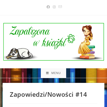
Skip
to
content
MENU
Zapowiedzi/Nowości #14