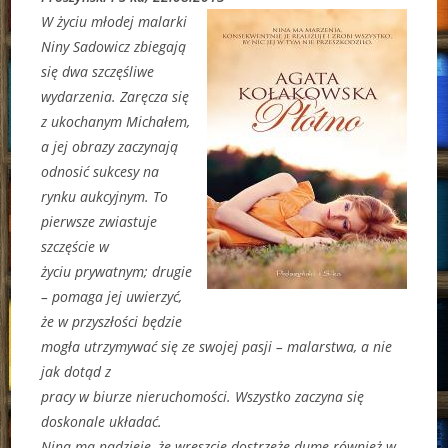
W życiu młodej malarki
Niny Sadowicz zbiegają
się dwa szczęśliwe
wydarzenia. Zaręcza się
z ukochanym Michałem,
a jej obrazy zaczynają
odnosić sukcesy na
rynku aukcyjnym. To
pierwsze zwiastuje
szczęście w
życiu prywatnym; drugie
– pomaga jej uwierzyć,
że w przyszłości będzie
mogła utrzymywać się ze swojej pasji – malarstwa, a nie
jak dotąd z
pracy w biurze nieruchomości. Wszystko zaczyna się
doskonale układać.
Nina ma nadzieję, że wreszcie dostrzeże dumę również w