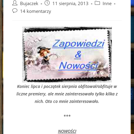
Post
Post
Post
Bujaczek
11 sierpnia, 2013
Inne
author:
published:
category:
Post
14 komentarzy
comments:
Koniec lipca i początek sierpnia obfitował/obfituje w
liczne premiery, ale mnie zainteresowało tylko kilka z
nich. Oto co mnie zainteresowało.
***
NOWOŚCI