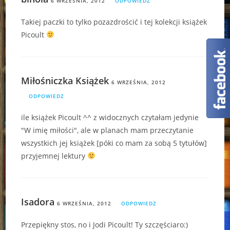
6 WRZEŚNIA, 2012
ODPOWIEDZ
Takiej paczki to tylko pozazdrościć i tej kolekcji książek
Picoult
Miłośniczka Książek
6 WRZEŚNIA, 2012
ODPOWIEDZ
ile książek Picoult ^^ z widocznych czytałam jedynie
"W imię miłości", ale w planach mam przeczytanie
wszystkich jej książek [póki co mam za sobą 5 tytułów]
przyjemnej lektury
Isadora
6 WRZEŚNIA, 2012
ODPOWIEDZ
Przepiękny stos, no i Jodi Picoult! Ty szczęściaro:)