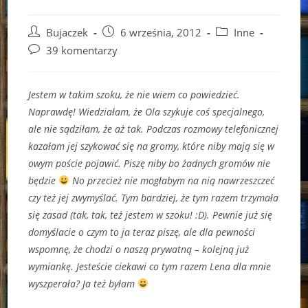
Post
Post
Post
Bujaczek
6 września, 2012
Inne
author:
published:
category:
Post
39 komentarzy
comments:
Jestem w takim szoku, że nie wiem co powiedzieć.
Naprawdę! Wiedziałam, że Ola szykuje coś specjalnego,
ale nie sądziłam, że aż tak. Podczas rozmowy telefonicznej
kazałam jej szykować się na gromy, które niby mają się w
owym poście pojawić. Piszę niby bo żadnych gromów nie
będzie
No przecież nie mogłabym na nią nawrzeszczeć
czy też jej zwymyślać. Tym bardziej, że tym razem trzymała
się zasad (tak, tak, też jestem w szoku! :D). Pewnie już się
domyślacie o czym to ja teraz piszę, ale dla pewności
wspomnę, że chodzi o naszą prywatną – kolejną już
wymiankę. Jesteście ciekawi co tym razem Lena dla mnie
wyszperała? Ja też byłam