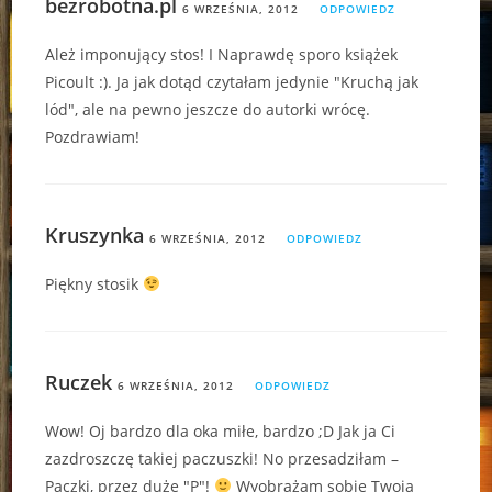
bezrobotna.pl
6 WRZEŚNIA, 2012
ODPOWIEDZ
Ależ imponujący stos! I Naprawdę sporo książek
Picoult :). Ja jak dotąd czytałam jedynie "Kruchą jak
lód", ale na pewno jeszcze do autorki wrócę.
Pozdrawiam!
Kruszynka
6 WRZEŚNIA, 2012
ODPOWIEDZ
Piękny stosik
Ruczek
6 WRZEŚNIA, 2012
ODPOWIEDZ
Wow! Oj bardzo dla oka miłe, bardzo ;D Jak ja Ci
zazdroszczę takiej paczuszki! No przesadziłam –
Paczki, przez duże "P"!
Wyobrażam sobie Twoją