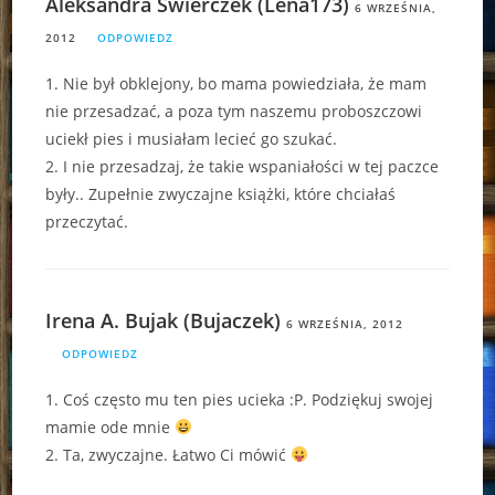
Aleksandra Świerczek (Lena173)
6 WRZEŚNIA,
2012
ODPOWIEDZ
1. Nie był obklejony, bo mama powiedziała, że mam
nie przesadzać, a poza tym naszemu proboszczowi
uciekł pies i musiałam lecieć go szukać.
2. I nie przesadzaj, że takie wspaniałości w tej paczce
były.. Zupełnie zwyczajne książki, które chciałaś
przeczytać.
Irena A. Bujak (Bujaczek)
6 WRZEŚNIA, 2012
ODPOWIEDZ
1. Coś często mu ten pies ucieka :P. Podziękuj swojej
mamie ode mnie
2. Ta, zwyczajne. Łatwo Ci mówić