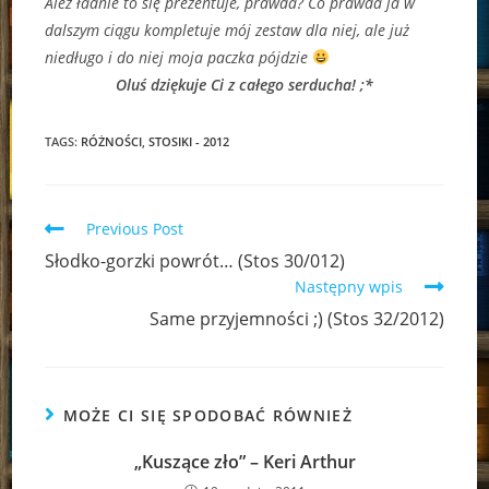
Ależ ładnie to się prezentuje, prawda? Co prawda ja w
dalszym ciągu kompletuje mój zestaw dla niej, ale już
niedługo i do niej moja paczka pójdzie
Oluś dziękuje Ci z całego serducha! ;*
TAGS:
RÓŻNOŚCI
,
STOSIKI - 2012
Read
Previous Post
more
Słodko-gorzki powrót… (Stos 30/012)
articles
Następny wpis
Same przyjemności ;) (Stos 32/2012)
MOŻE CI SIĘ SPODOBAĆ RÓWNIEŻ
„Kuszące zło” – Keri Arthur