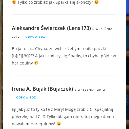
Tylko co zrobisz jak Sparks się skończy?
Aleksandra Świerczek (Lena173)
6 WRZEŚNIA,
2012
ODPOWIEDZ
Bo ja to ja… Chyba, że wolisz żebym robiła paczki
[b]JEJ[/b]??? A jak skończy się Sparks, to chyba pójdę w
harlequiny
Irena A. Bujak (Bujaczek)
6 WRZEŚNIA, 2012
ODPOWIEDZ
Ej! Jak już to tylko te z Miry! Mogę zrobić Ci specjalną
półeczkę na LC ;D Tylko błagam nie katuj mego domu
nawałem Harequinów!