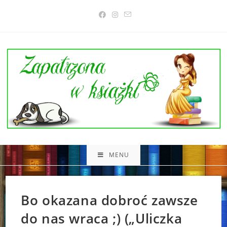
Skip
to
content
MENU
Bo okazana dobroć zawsze
do nas wraca ;) („Uliczka