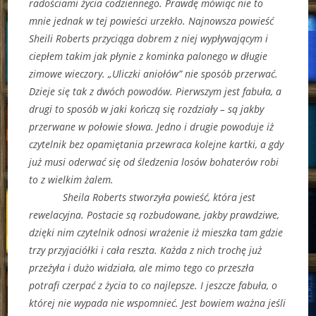
radościami życia codziennego. Prawdę mówiąc nie to
mnie jednak w tej powieści urzekło. Najnowsza powieść
Sheili Roberts przyciąga dobrem z niej wypływającym i
ciepłem takim jak płynie z kominka palonego w długie
zimowe wieczory. „Uliczki aniołów” nie sposób przerwać.
Dzieje się tak z dwóch powodów. Pierwszym jest fabuła, a
drugi to sposób w jaki kończą się rozdziały – są jakby
przerwane w połowie słowa. Jedno i drugie powoduje iż
czytelnik bez opamiętania przewraca kolejne kartki, a gdy
już musi oderwać się od śledzenia losów bohaterów robi
to z wielkim żalem.
Sheila Roberts stworzyła powieść, która jest
rewelacyjna. Postacie są rozbudowane, jakby prawdziwe,
dzięki nim czytelnik odnosi wrażenie iż mieszka tam gdzie
trzy przyjaciółki i cała reszta. Każda z nich trochę już
przeżyła i dużo widziała, ale mimo tego co przeszła
potrafi czerpać z życia to co najlepsze. I jeszcze fabuła, o
której nie wypada nie wspomnieć. Jest bowiem ważna jeśli