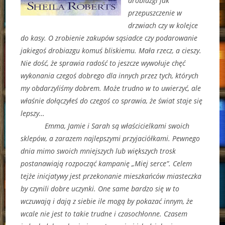
drobiazgi jak
przepuszczenie w
drzwiach czy w kolejce
do kasy. O zrobienie zakupów sąsiadce czy podarowanie
jakiegoś drobiazgu komuś bliskiemu. Mała rzecz, a cieszy.
Nie dość, że sprawia radość to jeszcze wywołuje chęć
wykonania czegoś dobrego dla innych przez tych, których
my obdarzyliśmy dobrem. Może trudno w to uwierzyć, ale
właśnie dołączyłeś do czegoś co sprawia, że świat staje się
lepszy…
Emma, Jamie i Sarah są właścicielkami swoich
sklepów, a zarazem najlepszymi przyjaciółkami. Pewnego
dnia mimo swoich mniejszych lub większych trosk
postanawiają rozpocząć kampanię „Miej serce”. Celem
tejże inicjatywy jest przekonanie mieszkańców miasteczka
by czynili dobre uczynki. One same bardzo się w to
wczuwają i dają z siebie ile mogą by pokazać innym, że
wcale nie jest to takie trudne i czasochłonne. Czasem