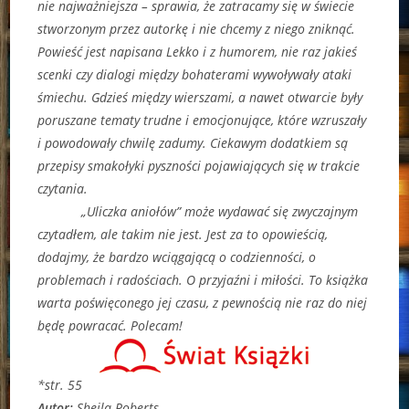
nie najważniejsza – sprawia, że zatracamy się w świecie
stworzonym przez autorkę i nie chcemy z niego zniknąć.
Powieść jest napisana Lekko i z humorem, nie raz jakieś
scenki czy dialogi między bohaterami wywoływały ataki
śmiechu. Gdzieś między wierszami, a nawet otwarcie były
poruszane tematy trudne i emocjonujące, które wzruszały
i powodowały chwilę zadumy. Ciekawym dodatkiem są
przepisy smakołyki pyszności pojawiających się w trakcie
czytania.
„Uliczka aniołów” może wydawać się zwyczajnym
czytadłem, ale takim nie jest. Jest za to opowieścią,
dodajmy, że bardzo wciągającą o codzienności, o
problemach i radościach. O przyjaźni i miłości. To książka
warta poświęconego jej czasu, z pewnością nie raz do niej
będę powracać. Polecam!
*str. 55
Autor:
Sheila Roberts