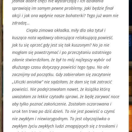
jednak dobre chęci nie wystarczają i ich działania
sprawiają im samym pewne problemy. Jaki będzie finał
akcji i jak ona wpłynie nasze bohaterki? Tego już wam nie
zdradzę…
Ciepła zimowa okładka, miły dla oka tytuł i
kusząca nota wydawcy obiecująca relaksującą powieść.
Jak tu się oprzeć gdy jest się tak kuszonym? No ja nie
mogłam się powstrzymać i po przeczytaniu ostatniego
zdanie stwierdziłam, że był to mój najlepszy wybór od
dłuższego czasu dotyczący powieści tego typu. No ale
zacznijmy od początku. Gdy zabierałam się zaczytanie
„Uliczki aniołów” nie sądziłam, że dam się tak zatracić
powieści. Nie podejrzewałam nawet, że książka którą
uważałam za lekkie czytadło sprawi, że będę zarywać noce
aby tylko poznać zakończenie. Zostałam oczarowana i
urok ten trwa po dziś dzień. To nie jest powieść o czymś
nie zwykłym i niewiarygodnym. To jest obyczajówka o
zwykłym życiu zwykłych ludzi zmagających się z troskami i