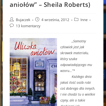
aniołów” – Sheila Roberts)
Post
Post
Post
Bujaczek
4 września, 2012
Inne
author:
published:
category:
Post
13 komentarzy
comments:
„Samotny
człowiek jest jak
skrawek materiału,
który szuka
odpowiadającego mu
wzoru…”*
Każdego dnia
jakaś ilość osób robi
coś dobrego dla innych.
I nie chodzi tu o wielkie
czyny, ale o takie