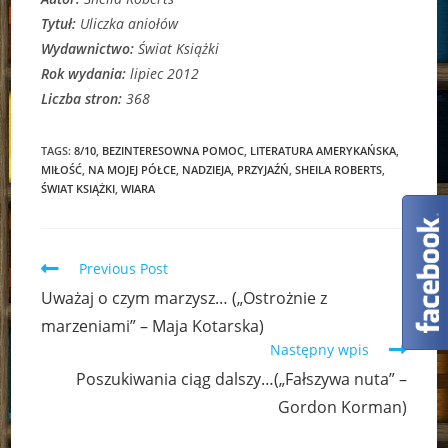
Tytuł:
Uliczka aniołów
Wydawnictwo:
Świat Książki
Rok wydania:
lipiec 2012
Liczba stron:
368
TAGS:
8/10
,
BEZINTERESOWNA POMOC
,
LITERATURA AMERYKAŃSKA
,
MIŁOŚĆ
,
NA MOJEJ PÓŁCE
,
NADZIEJA
,
PRZYJAŹŃ
,
SHEILA ROBERTS
,
ŚWIAT KSIĄŻKI
,
WIARA
Read
Previous Post
more
Uważaj o czym marzysz… („Ostrożnie z
articles
marzeniami” – Maja Kotarska)
Następny wpis
Poszukiwania ciąg dalszy…(„Fałszywa nuta” –
Gordon Korman)