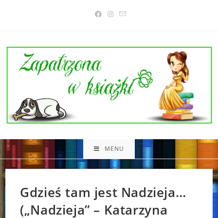
Skip
to
content
MENU
Gdzieś tam jest Nadzieja…
(„Nadzieja” – Katarzyna