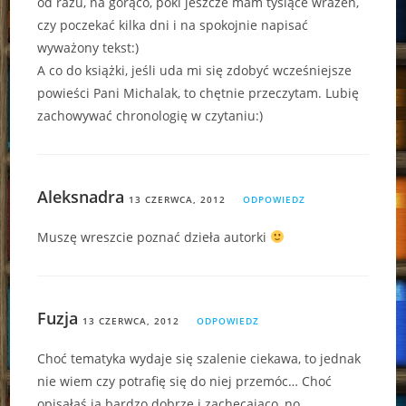
od razu, na gorąco, póki jeszcze mam tysiące wrażeń,
czy poczekać kilka dni i na spokojnie napisać
wyważony tekst:)
A co do książki, jeśli uda mi się zdobyć wcześniejsze
powieści Pani Michalak, to chętnie przeczytam. Lubię
zachowywać chronologię w czytaniu:)
Aleksnadra
13 CZERWCA, 2012
ODPOWIEDZ
Muszę wreszcie poznać dzieła autorki
Fuzja
13 CZERWCA, 2012
ODPOWIEDZ
Choć tematyka wydaje się szalenie ciekawa, to jednak
nie wiem czy potrafię się do niej przemóc… Choć
opisałaś ją bardzo dobrze i zachęcająco, no