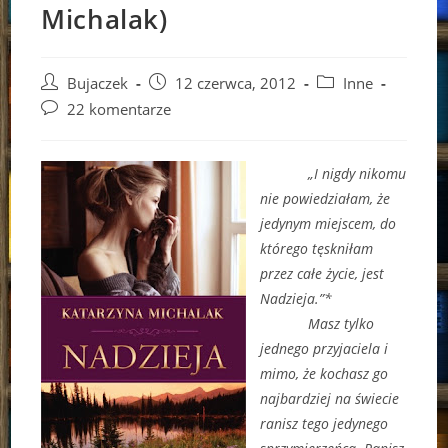
Michalak)
Post
Post
Post
Bujaczek
12 czerwca, 2012
Inne
author:
published:
category:
Post
22 komentarze
comments:
„I nigdy nikomu
nie powiedziałam, że
jedynym miejscem, do
którego tęskniłam
przez całe życie, jest
Nadzieja.”*
Masz tylko
jednego przyjaciela i
mimo, że kochasz go
najbardziej na świecie
ranisz tego jedynego