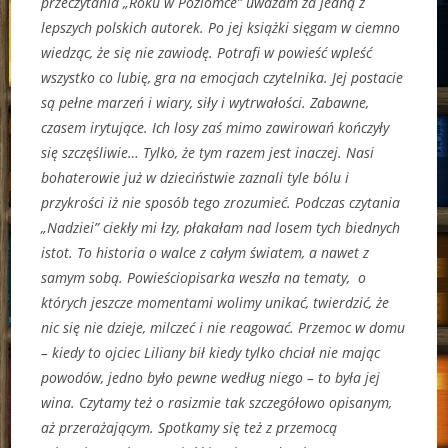
przeczytania „Roku w Poziomce” uważam za jedną z
lepszych polskich autorek. Po jej książki sięgam w ciemno
wiedząc, że się nie zawiodę. Potrafi w powieść wpleść
wszystko co lubię, gra na emocjach czytelnika. Jej postacie
są pełne marzeń i wiary, siły i wytrwałości. Zabawne,
czasem irytujące. Ich losy zaś mimo zawirowań kończyły
się szczęśliwie… Tylko, że tym razem jest inaczej. Nasi
bohaterowie już w dzieciństwie zaznali tyle bólu i
przykrości iż nie sposób tego zrozumieć. Podczas czytania
„Nadziei” ciekły mi łzy, płakałam nad losem tych biednych
istot. To historia o walce z całym światem, a nawet z
samym sobą. Powieściopisarka weszła na tematy, o
których jeszcze momentami wolimy unikać, twierdzić, że
nic się nie dzieje, milczeć i nie reagować. Przemoc w domu
– kiedy to ojciec Liliany bił kiedy tylko chciał nie mając
powodów, jedno było pewne według niego – to była jej
wina. Czytamy też o rasizmie tak szczegółowo opisanym,
aż przerażającym. Spotkamy się też z przemocą