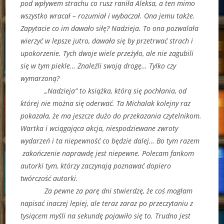
pod wpływem strachu co rusz raniła Aleksa, a ten mimo
wszystko wracał – rozumiał i wybaczał. Ona jemu także.
Zapytacie co im dawało siłę? Nadzieja. To ona pozwalała
wierzyć w lepsze jutro, dawała się by przetrwać strach i
upokorzenie. Tych dwoje wiele przeżyło, ale nie zagubili
się w tym piekle… Znaleźli swoją drogę… Tylko czy
wymarzoną?
„Nadzieja” to książka, którą się pochłania, od
której nie można się oderwać. Ta Michalak kolejny raz
pokazała, że ma jeszcze dużo do przekazania czytelnikom.
Wartka i wciągająca akcja, niespodziewane zwroty
wydarzeń i ta niepewność co będzie dalej… Bo tym razem
zakończenie naprawdę jest niepewne. Polecam fankom
autorki tym, którzy zaczynają poznawać dopiero
twórczość autorki.
Za pewne za parę dni stwierdzę, że coś mogłam
napisać inaczej lepiej, ale teraz zaraz po przeczytaniu z
tysiącem myśli na sekundę pojawiło się to. Trudno jest