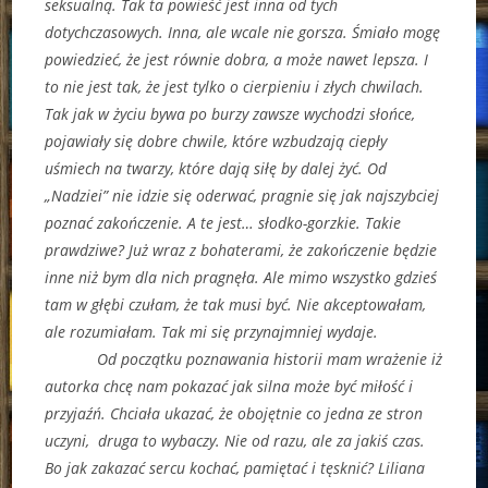
seksualną. Tak ta powieść jest inna od tych
dotychczasowych. Inna, ale wcale nie gorsza. Śmiało mogę
powiedzieć, że jest równie dobra, a może nawet lepsza. I
to nie jest tak, że jest tylko o cierpieniu i złych chwilach.
Tak jak w życiu bywa po burzy zawsze wychodzi słońce,
pojawiały się dobre chwile, które wzbudzają ciepły
uśmiech na twarzy, które dają siłę by dalej żyć. Od
„Nadziei” nie idzie się oderwać, pragnie się jak najszybciej
poznać zakończenie. A te jest… słodko-gorzkie. Takie
prawdziwe? Już wraz z bohaterami, że zakończenie będzie
inne niż bym dla nich pragnęła. Ale mimo wszystko gdzieś
tam w głębi czułam, że tak musi być. Nie akceptowałam,
ale rozumiałam. Tak mi się przynajmniej wydaje.
Od początku poznawania historii mam wrażenie iż
autorka chcę nam pokazać jak silna może być miłość i
przyjaźń. Chciała ukazać, że obojętnie co jedna ze stron
uczyni, druga to wybaczy. Nie od razu, ale za jakiś czas.
Bo jak zakazać sercu kochać, pamiętać i tęsknić? Liliana