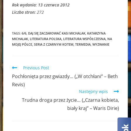
Rok wydania: 13 czerwca 2012
Liczba stron:
272
TAGS:
6/6
,
DAJ SIĘ ZACZAROWAĆ KASI MICHALAK
,
KATARZYNA
MICHALAK
,
LITERATURA POLSKA
,
LITERATURA WSPÓŁCZESNA
,
NA
MOJEJ PÓŁCE
,
SERIA Z CZARNYM KOTEM
,
TERMEDIA
,
WYZWANIE
Read
Previous Post
more
Pochłonięta przez gwiazdy… („W otchłani” – Beth
articles
Revis)
Następny wpis
Trudna droga przez życie… („Czarna kobieta,
biały kraj” – Waris Dirie)