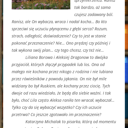
sprzymierzeńca. Ranisz
tak bardzo, aż sama
czujesz zadawany ból.
Ranisz, ale On wybacza, wraca i nadal kocha… Bo kto
sprzeciwi się uczuciu płynącemu z głębi serca? Rozum,
strach, odległość, doświadczenie? Czy to jest w stanie
pokonać przeznaczenie? Nie… Ono prędzej czy później i
tak wykona swój plan… czy tego chcesz, czy też nie…
Liliana Borowa i Aleksiej Dragonow to dwójka
przyjaciół, których złączył przypadek lub los. Ona od
małego nie kochana przez nikogo z rodzina i nie lubiana
przez rówieśników z powodu jąkania. On nie był mile
widziany bo był Ruskiem, ale kochany przez ciocię. Tych
dwoje od razu wiedziało, że będą dla siebie ważni. I tak
było, choć Lila często Aleksa raniła ten wracał, wybaczał…
Tylko czy da się wybaczyć wszystko? Czy ich uczucie
przetrwa? Co jeszcze zgotowało im przeznaczenie?
Katarzyna Michalak to pisarka, którą od momentu