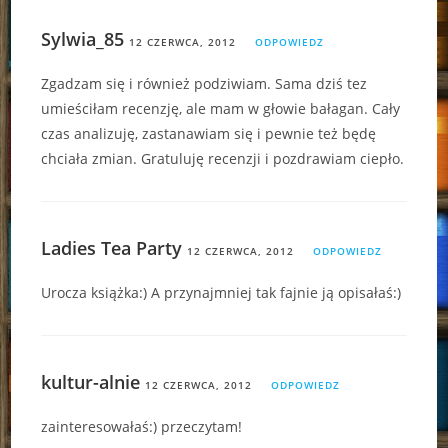
Sylwia_85
12 CZERWCA, 2012
ODPOWIEDZ
Zgadzam się i również podziwiam. Sama dziś tez
umieściłam recenzję, ale mam w głowie bałagan. Cały
czas analizuję, zastanawiam się i pewnie też będę
chciała zmian. Gratuluję recenzji i pozdrawiam ciepło.
Ladies Tea Party
12 CZERWCA, 2012
ODPOWIEDZ
Urocza książka:) A przynajmniej tak fajnie ją opisałaś:)
kultur-alnie
12 CZERWCA, 2012
ODPOWIEDZ
zainteresowałaś:) przeczytam!