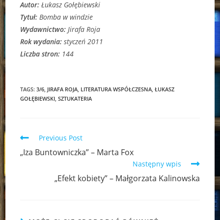
Autor:
Łukasz Gołębiewski
Tytuł:
Bomba w windzie
Wydawnictwo:
Jirafa Roja
Rok wydania:
styczeń 2011
Liczba stron:
144
TAGS:
3/6
,
JIRAFA ROJA
,
LITERATURA WSPÓŁCZESNA
,
ŁUKASZ
GOŁĘBIEWSKI
,
SZTUKATERIA
Read
Previous Post
more
„Iza Buntowniczka” – Marta Fox
articles
Następny wpis
„Efekt kobiety” – Małgorzata Kalinowska