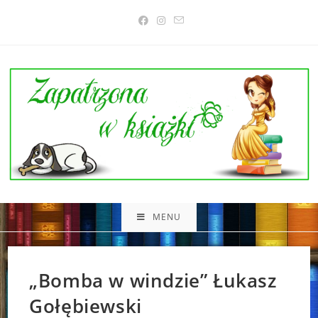
Skip
to
content
MENU
„Bomba w windzie” Łukasz
Gołębiewski