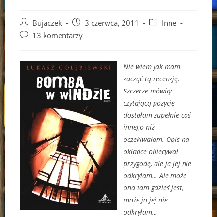
Post
Post
Post
Bujaczek
3 czerwca, 2011
Inne
author:
published:
category:
Post
13 komentarzy
comments:
Nie wiem jak mam
zacząć tą recenzję.
Szczerze mówiąc
czytającą pozycję
dostałam zupełnie coś
innego niż
oczekiwałam. Opis na
okładce obiecywał
przygodę, ale ja jej nie
odkryłam… Ale może
ona tam gdzieś jest,
może ja jej nie
odkryłam…