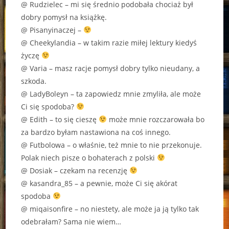
@ Rudzielec – mi się średnio podobała chociaż był
dobry pomysł na książkę.
@ Pisanyinaczej –
@ Cheekylandia – w takim razie miłej lektury kiedyś
życzę
@ Varia – masz racje pomysł dobry tylko nieudany, a
szkoda.
@ LadyBoleyn – ta zapowiedz mnie zmyliła, ale może
Ci się spodoba?
@ Edith – to się cieszę
może mnie rozczarowała bo
za bardzo byłam nastawiona na coś innego.
@ Futbolowa – o właśnie, też mnie to nie przekonuje.
Polak niech pisze o bohaterach z polski
@ Dosiak – czekam na recenzję
@ kasandra_85 – a pewnie, może Ci się akórat
spodoba
@ miqaisonfire – no niestety, ale może ja ją tylko tak
odebrałam? Sama nie wiem…