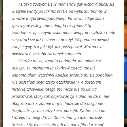
Książka zaczyna się w momencie gdy Richard budzi się
w szybie windy po jakimś czasie od wybuchu bomby w
windzie (najprawdopodobniej). Po chwili zdaje sobie
sprawę, że jeśli go nie odnajdą to zginie. Z tą
świadomością zaczyna wspominać swoją przeszłość i to ile
razy otarł się już o śmierć i przeżył. Wspomina również
swoje czyny, tro jaki był, jak postępował. Można by
powiedzieć, że robił rachunek sumienia.
Książka mi się średnio podobała, ale miała coś
takiego, że musiałam ją skończyć czytać. Jak już
wspomniałam wcześniej książka średnio mi się podobała.
Nie dostałam tego czego oczekiwałam. A dostałam
historię człowieka (otego być może nie do końca
prawdziwą), który tak naprawdę żył z dnia na dzień nie
dbając o jutro. Zdanie innych ludzi się dla niego nie
liczyło, ale żyć na cudzy koszt potrafił. Był bez celu do
którego by mógł dążyć. Odebrałam go jako dorosłe
dziecko, które nie chciało lub nie potrafiło dorosnąć.