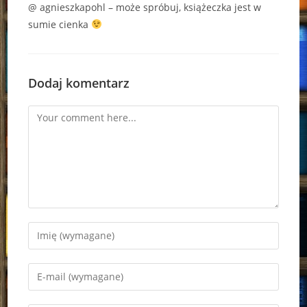
@ agnieszkapohl – może spróbuj, książeczka jest w
sumie cienka
Dodaj komentarz
Comment
Enter
your
name
Enter
or
your
username
email