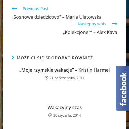
Read
Previous Post
more
„Sosnowe dziedzictwo” – Maria Ulatowska
articles
Następny wpis
„Kolekcjoner” – Alex Kava
MOŻE CI SIĘ SPODOBAĆ RÓWNIEŻ
„Moje rzymskie wakacje” – Kristin Harmel
21 października, 2011
Wakacyjny czas
30 stycznia, 2014