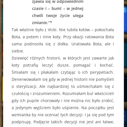
zjawia się w odpowiednim
czasie i – bum! – w jednej
chwili twoje życie ulega
zmianie.”*
Tak właśnie było z Vicki. Nie lubiła kotów – pokochała
Bota, a potem i inne koty. Przy okazji ratowania Bota
sama podnosiła się z dołka. Uratowała Bota, ale i
siebie.
Dziewięć różnych historii, w których jest zawarte jak
koty potrafią leczyć dusze, pomagać i kochać.
Śmiałam się i płakałam czytając o ich perypetiach.
Denerwowałam się gdy w jednej historii nie pomyśleli
o sterylizacji. Ale najbardziej to uśmiechałam się z
czułością i zrozumieniem. Rozumiałam bul właścicieli
gdy ich pupile chorowały i nie można nic było zrobić,
a jedynym wyjściem było uśpienie. Na początku jest
wzmianka by nie oceniać tych decyzji. I ja się pod tym
podpisuję. Podjęcie takich decyzji nie jest ani łatwe,