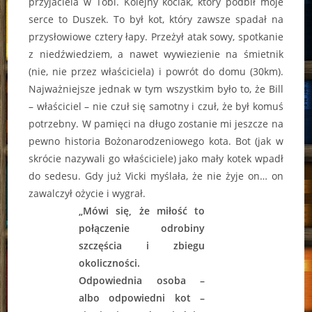
przyjaciela w Tobi. Kolejny kociak, który podbił moje
serce to Duszek. To był kot, który zawsze spadał na
przysłowiowe cztery łapy. Przeżył atak sowy, spotkanie
z niedźwiedziem, a nawet wywiezienie na śmietnik
(nie, nie przez właściciela) i powrót do domu (30km).
Najważniejsze jednak w tym wszystkim było to, że Bill
– właściciel – nie czuł się samotny i czuł, że był komuś
potrzebny. W pamięci na długo zostanie mi jeszcze na
pewno historia Bożonarodzeniowego kota. Bot (jak w
skrócie nazywali go właściciele) jako mały kotek wpadł
do sedesu. Gdy już Vicki myślała, że nie żyje on… on
zawalczył ożycie i wygrał.
„Mówi się, że miłość to
połączenie odrobiny
szczęścia i zbiegu
okoliczności.
Odpowiednia osoba –
albo odpowiedni kot –