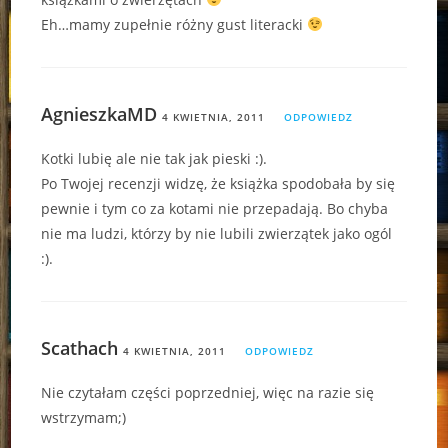
Eh…mamy zupełnie różny gust literacki
AgnieszkaMD
4 KWIETNIA, 2011
ODPOWIEDZ
Kotki lubię ale nie tak jak pieski :).
Po Twojej recenzji widzę, że książka spodobała by się
pewnie i tym co za kotami nie przepadają. Bo chyba
nie ma ludzi, którzy by nie lubili zwierzątek jako ogól
:).
Scathach
4 KWIETNIA, 2011
ODPOWIEDZ
Nie czytałam części poprzedniej, więc na razie się
wstrzymam;)