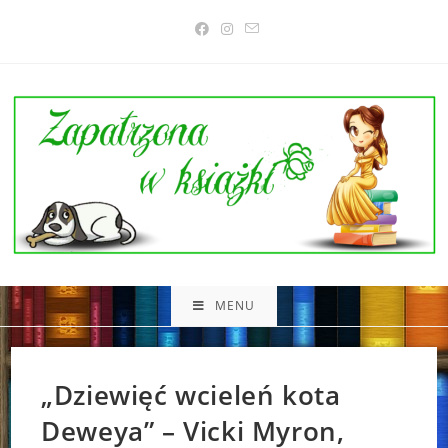
Skip
to
content
MENU
„Dziewięć wcieleń kota
Deweya” – Vicki Myron,