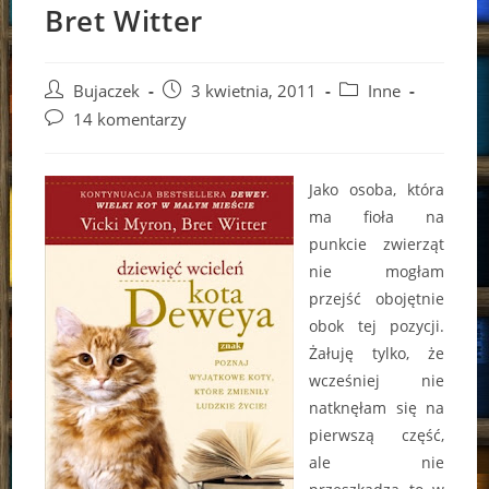
Bret Witter
Post
Post
Post
Bujaczek
3 kwietnia, 2011
Inne
author:
published:
category:
Post
14 komentarzy
comments:
Jako osoba, która
ma fioła na
punkcie zwierząt
nie mogłam
przejść obojętnie
obok tej pozycji.
Żałuję tylko, że
wcześniej nie
natknęłam się na
pierwszą część,
ale nie