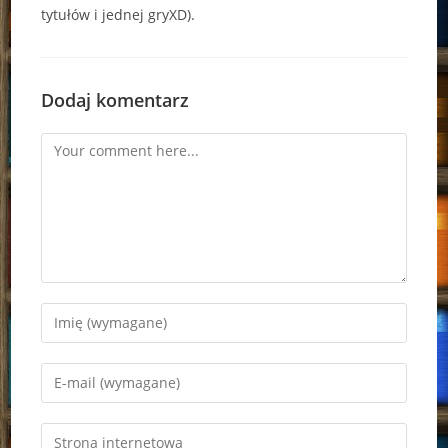
tytułów i jednej gryXD).
Dodaj komentarz
Comment
Enter
your
name
Enter
or
your
username
email
Enter
to