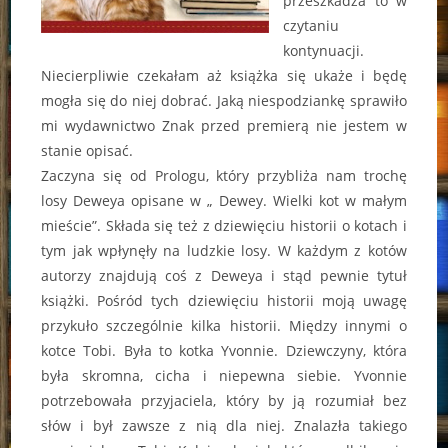
przeszkadza to w
czytaniu
kontynuacji.
Niecierpliwie czekałam aż książka się ukaże i będę
mogła się do niej dobrać. Jaką niespodziankę sprawiło
mi wydawnictwo Znak przed premierą nie jestem w
stanie opisać.
Zaczyna się od Prologu, który przybliża nam trochę
losy Deweya opisane w „ Dewey. Wielki kot w małym
mieście”. Składa się też z dziewięciu historii o kotach i
tym jak wpłynęły na ludzkie losy. W każdym z kotów
autorzy znajdują coś z Deweya i stąd pewnie tytuł
książki. Pośród tych dziewięciu historii moją uwagę
przykuło szczególnie kilka historii. Między innymi o
kotce Tobi. Była to kotka Yvonnie. Dziewczyny, która
była skromna, cicha i niepewna siebie. Yvonnie
potrzebowała przyjaciela, który by ją rozumiał bez
słów i był zawsze z nią dla niej. Znalazła takiego