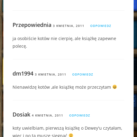
Przepowiednia
3 KWIETNIA, 2011
ODPOWIEDZ
ja osobiście kotów nie cierpię, ale książkę zapewne
polecę.
dm1994
3 KWIETNIA, 2011
ODPOWIEDZ
Nienawidzę kotów ,ale książkę może przeczytam
Dosiak
4 KWIETNIA, 2011
ODPOWIEDZ
koty uwielbiam, pierwszą książkę o Dewey'u czytałam,
więc i po tą muszę sięgnąć