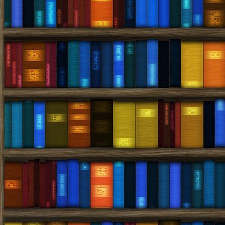
Bret
Witter