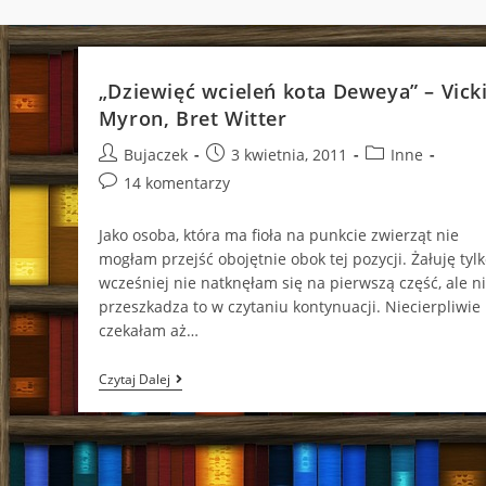
„Dziewięć wcieleń kota Deweya” – Vick
Myron, Bret Witter
Post
Post
Post
Bujaczek
3 kwietnia, 2011
Inne
author:
published:
category:
Post
14 komentarzy
comments:
Jako osoba, która ma fioła na punkcie zwierząt nie
mogłam przejść obojętnie obok tej pozycji. Żałuję tylk
wcześniej nie natknęłam się na pierwszą część, ale n
przeszkadza to w czytaniu kontynuacji. Niecierpliwie
czekałam aż…
„Dziewięć
Czytaj Dalej
Wcieleń
Kota
Deweya”
–
Vicki
Myron,