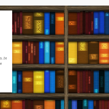
i
o, że
ie