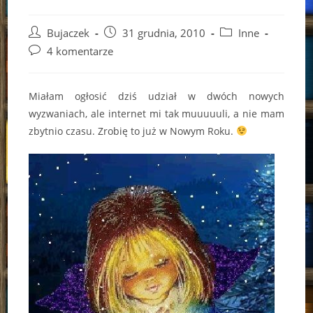
Post
Post
Post
Bujaczek
31 grudnia, 2010
Inne
author:
published:
category:
Post
4 komentarze
comments:
Miałam ogłosić dziś udział w dwóch nowych
wyzwaniach, ale internet mi tak muuuuuli, a nie mam
zbytnio czasu. Zrobię to już w Nowym Roku.