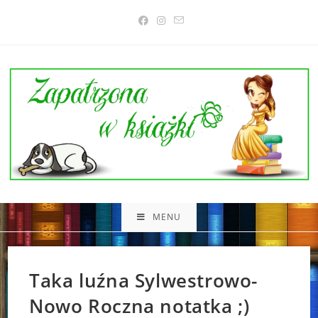
Skip
to
content
MENU
Taka luźna Sylwestrowo-
Nowo Roczna notatka ;)