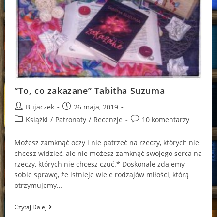
“To, co zakazane” Tabitha Suzuma
Post
Post
Bujaczek
26 maja, 2019
author:
published:
Post
Post
Książki
/
Patronaty
/
Recenzje
10 komentarzy
category:
comments:
Możesz zamknąć oczy i nie patrzeć na rzeczy, których nie
chcesz widzieć, ale nie możesz zamknąć swojego serca na
rzeczy, których nie chcesz czuć.* Doskonale zdajemy
sobie sprawę, że istnieje wiele rodzajów miłości, którą
otrzymujemy…
“To,
Czytaj Dalej
Co