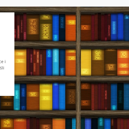
e i
śli