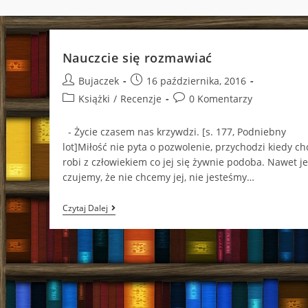
Nauczcie się rozmawiać
Post
Post
Bujaczek
16 października, 2016
author:
published:
Post
Post
Książki
/
Recenzje
0 Komentarzy
category:
comments:
- Życie czasem nas krzywdzi. [s. 177, Podniebny
lot]Miłość nie pyta o pozwolenie, przychodzi kiedy chc
robi z człowiekiem co jej się żywnie podoba. Nawet je
czujemy, że nie chcemy jej, nie jesteśmy…
Nauczcie
Czytaj Dalej
Się
Rozmawiać