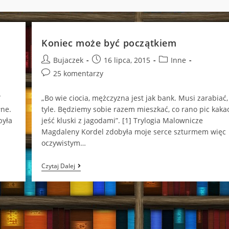
Koniec może być początkiem
Post
Post
Post
Bujaczek
16 lipca, 2015
Inne
author:
published:
category:
Post
25 komentarzy
comments:
W
„Bo wie ciocia, mężczyzna jest jak bank. Musi zarabiać, 
łne.
tyle. Będziemy sobie razem mieszkać, co rano pic kakao
była
jeść kluski z jagodami”. [1] Trylogia Malownicze
Magdaleny Kordel zdobyła moje serce szturmem więc
oczywistym…
Koniec
Czytaj Dalej
Może
Być
Początkiem