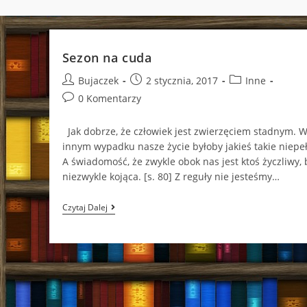
Sezon na cuda
Post
Post
Post
Bujaczek
2 stycznia, 2017
Inne
author:
published:
category:
Post
0 Komentarzy
comments:
Jak dobrze, że człowiek jest zwierzęciem stadnym. 
innym wypadku nasze życie byłoby jakieś takie niepe
A świadomość, że zwykle obok nas jest ktoś życzliwy, 
niezwykle kojąca. [s. 80] Z reguły nie jesteśmy…
Sezon
Czytaj Dalej
Na
Cuda