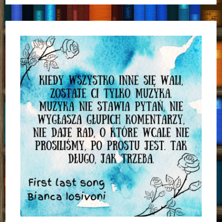
Serca”
Nora
Roberts