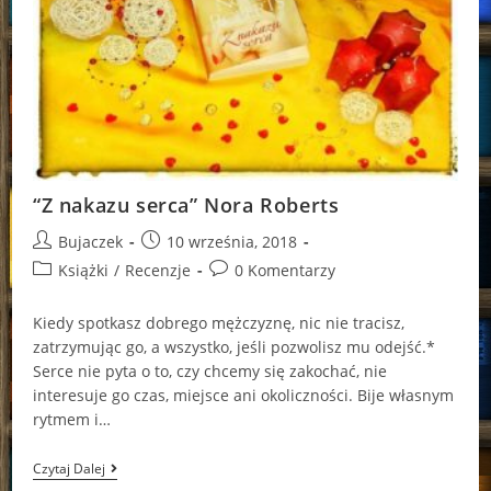
“Z nakazu serca” Nora Roberts
Post
Post
Bujaczek
10 września, 2018
author:
published:
Post
Post
Książki
/
Recenzje
0 Komentarzy
category:
comments:
Kiedy spotkasz dobrego mężczyznę, nic nie tracisz,
zatrzymując go, a wszystko, jeśli pozwolisz mu odejść.*
Serce nie pyta o to, czy chcemy się zakochać, nie
interesuje go czas, miejsce ani okoliczności. Bije własnym
rytmem i…
“Z
Czytaj Dalej
Nakazu