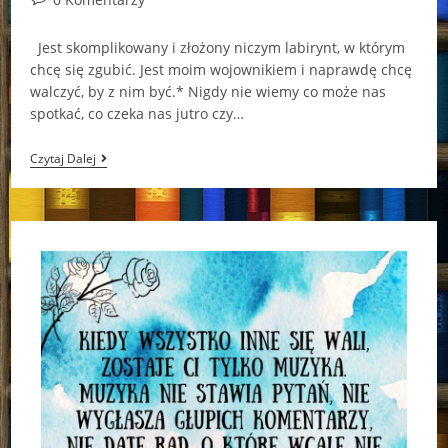
comments:
Jest skomplikowany i złożony niczym labirynt, w którym
chcę się zgubić. Jest moim wojownikiem i naprawdę chcę
walczyć, by z nim być.* Nigdy nie wiemy co może nas
spotkać, co czeka nas jutro czy…
Posłuchaj
Czytaj Dalej
O
Tym
Co
Czuję