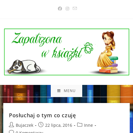
Skip
to
content
MENU
Posłuchaj o tym co czuję
Post
Post
Post
Bujaczek
22 lipca, 2016
Inne
author:
published:
category:
Post
0 Komentarzy