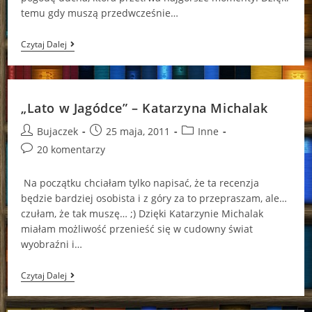
temu gdy muszą przedwcześnie…
W
Czytaj Dalej
Imię
Miłości
„Lato w Jagódce” – Katarzyna Michalak
Post
Post
Post
Bujaczek
25 maja, 2011
Inne
author:
published:
category:
Post
20 komentarzy
comments:
Na początku chciałam tylko napisać, że ta recenzja
będzie bardziej osobista i z góry za to przepraszam, ale…
czułam, że tak muszę… ;) Dzięki Katarzynie Michalak
miałam możliwość przenieść się w cudowny świat
wyobraźni i…
„Lato
Czytaj Dalej
W
Jagódce”
–