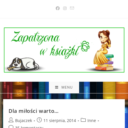
Skip
to
content
MENU
Dla miłości warto…
Post
Post
Post
Bujaczek
11 sierpnia, 2014
Inne
author:
published:
category:
Post
35 komentarzy