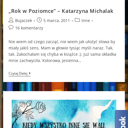
Katarzyna
Michalak
„Rok w Poziomce” – Katarzyna Michalak
Post
Post
Post
Bujaczek
5 marca, 2011
Inne
author:
published:
category:
Post
16 komentarzy
comments:
Nie wiem od czego zacząć, nie wiem jak ułożyć słowa by
miały jakiś sens. Mam w głowie tysiąc myśli naraz. Tak,
tak. Zakochałam się chyba w książce ;). Już sama okładka
mnie zachwyciła. Kolorowa, jesienna…
„Rok
Czytaj Dalej
W
Poziomce”
–
Katarzyna
Michalak