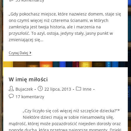
comments:
„Gdy pokochasz miejsce, które nazwiesz domem, staje się
ono czymś więcej niż czterema ścianami, w których
zamknięta jest twoja historia, ale i marzenia na
przyszłość. To azyl, ostoja, jedyny stały, jasny punkt w
zmieniającej się…
Dla
Czytaj Dalej
Miłości
Warto…
W imię miłości
Post
Post
Post
Bujaczek
22 lipca, 2013
Inne
author:
published:
category:
Post
17 komentarzy
comments:
„Czy liczyło się coś więcej niż szczęście dziecka?”*
Niektóre dzieci mają w sobie niesamowitą siłę,
mądrość, której może pozazdrościć niejeden dorosły oraz
pogodę ducha, która przetrwa najgorsze momenty. Dzięki