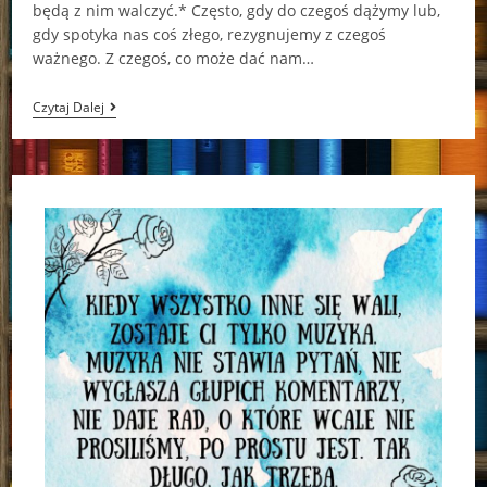
będą z nim walczyć.* Często, gdy do czegoś dążymy lub,
gdy spotyka nas coś złego, rezygnujemy z czegoś
ważnego. Z czegoś, co może dać nam…
Na
Czytaj Dalej
Rozkaz
Miłości
Karen
Witemeyer