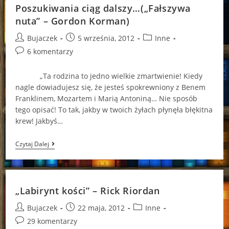
Poszukiwania ciąg dalszy…(„Fałszywa
nuta” – Gordon Korman)
Post
Post
Post
Bujaczek
5 września, 2012
Inne
author:
published:
category:
Post
6 komentarzy
comments:
„Ta rodzina to jedno wielkie zmartwienie! Kiedy
nagle dowiadujesz się, że jesteś spokrewniony z Benem
Franklinem, Mozartem i Marią Antoniną… Nie sposób
tego opisać! To tak, jakby w twoich żyłach płynęła błękitna
krew! Jakbyś…
Poszukiwania
Czytaj Dalej
Ciąg
Dalszy…
(„Fałszywa
Nuta”
–
„Labirynt kości” – Rick Riordan
Gordon
Korman)
Post
Post
Post
Bujaczek
22 maja, 2012
Inne
author:
published:
category:
Post
29 komentarzy