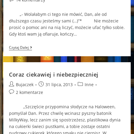
comments:
„- Wolałabym ci tego nie mówić, Dan, ale od
dłuższego czasu jesteśmy sami (…)”* Nie możecie
prosić o pomoc ani na nią liczyć, możecie ufać tylko sobie.
Gdy ktoś wam ją ofiaruje, kończy…
Działo
Czytaj Dalej
Się
W
Rosji
Coraz ciekawiej i niebezpieczniej
Post
Post
Post
Bujaczek
31 lipca, 2013
Inne
author:
published:
category:
Post
2 komentarze
comments:
„Szczęście przypomina słodycze na Haloween,
pomyślał Dan. Przez chwilę wcinasz pyszny batonik
MilkyWay, lecz zanim się spostrzeżesz, plastikowa dynia
na cukierki świeci pustkami, a tobie zostaje ostatni
pudrowy cukierek, którego smaku nie cierpisz. W…