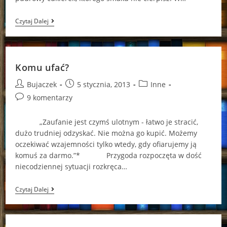
Coraz
Czytaj Dalej
Ciekawiej
I
Niebezpieczniej
Komu ufać?
Post
Post
Post
Bujaczek
5 stycznia, 2013
Inne
author:
published:
category:
Post
9 komentarzy
comments:
„Zaufanie jest czymś ulotnym - łatwo je stracić,
dużo trudniej odzyskać. Nie można go kupić. Możemy
oczekiwać wzajemności tylko wtedy, gdy ofiarujemy ją
komuś za darmo.”* Przygoda rozpoczęta w dość
niecodziennej sytuacji rozkręca…
Komu
Czytaj Dalej
Ufać?