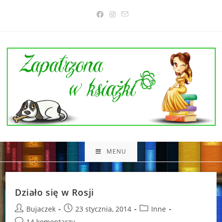
Skip
to
content
MENU
Działo się w Rosji
Post
Post
Post
Bujaczek
23 stycznia, 2014
Inne
author:
published:
category:
Post
14 komentarzy