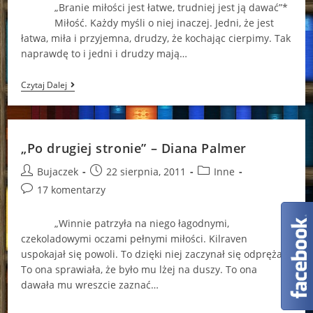
„Branie miłości jest łatwe, trudniej jest ją dawać”*
Miłość. Każdy myśli o niej inaczej. Jedni, że jest
łatwa, miła i przyjemna, drudzy, że kochając cierpimy. Tak
naprawdę to i jedni i drudzy mają…
„Karuzela
Czytaj Dalej
Uczuć”
–
Nora
Roberts
„Po drugiej stronie” – Diana Palmer
Post
Post
Post
Bujaczek
22 sierpnia, 2011
Inne
author:
published:
category:
Post
17 komentarzy
comments:
„Winnie patrzyła na niego łagodnymi,
czekoladowymi oczami pełnymi miłości. Kilraven
uspokajał się powoli. To dzięki niej zaczynał się odprężać.
To ona sprawiała, że było mu lżej na duszy. To ona
dawała mu wreszcie zaznać…