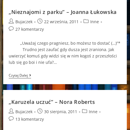
Barbara
Delinsky
„Nieznajomi z parku” – Joanna Łukowska
Post
Post
Post
Bujaczek
22 września, 2011
Inne
author:
published:
category:
Post
27 komentarzy
comments:
„Uważaj czego pragniesz, bo możesz to dostać (…)”*
Trudno jest zaufać gdy dusza jest zraniona. Jak
uwierzyć komuś gdy widzi się w nim kogoś z przeszłości
lub się go boi i nie ufa?…
„Nieznajomi
Czytaj Dalej
Z
Parku”
–
Joanna
Łukowska
„Karuzela uczuć” – Nora Roberts
Post
Post
Post
Bujaczek
30 sierpnia, 2011
Inne
author:
published:
category:
Post
13 komentarzy
comments: