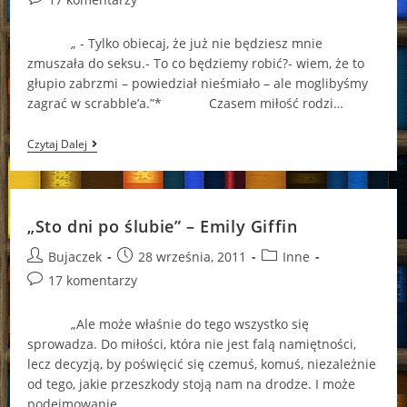
comments:
„ - Tylko obiecaj, że już nie będziesz mnie
zmuszała do seksu.- To co będziemy robić?- wiem, że to
głupio zabrzmi – powiedział nieśmiało – ale moglibyśmy
zagrać w scrabble’a.”* Czasem miłość rodzi…
„Jeden
Czytaj Dalej
Dzień”
–
David
Nicholls
„Sto dni po ślubie” – Emily Giffin
Post
Post
Post
Bujaczek
28 września, 2011
Inne
author:
published:
category:
Post
17 komentarzy
comments:
„Ale może właśnie do tego wszystko się
sprowadza. Do miłości, która nie jest falą namiętności,
lecz decyzją, by poświęcić się czemuś, komuś, niezależnie
od tego, jakie przeszkody stoją nam na drodze. I może
podejmowanie…