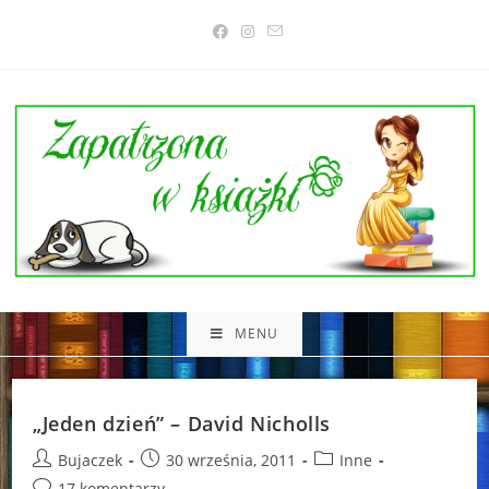
Skip
to
content
MENU
„Jeden dzień” – David Nicholls
Post
Post
Post
Bujaczek
30 września, 2011
Inne
author:
published:
category:
Post
17 komentarzy