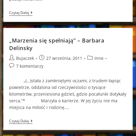
„Sto
Czytaj Dalej
Dni
Po
Ślubie”
–
Emily
„Marzenia się spełniają” – Barbara
Giffin
Delinsky
Post
Post
Post
Bujaczek
27 września, 2011
Inne
author:
published:
category:
Post
7 komentarzy
comments:
„(…)stała z zamkniętymi oczami, z trudem łapiąc
powietrze, oddalona od rzeczywistości o tysiące
kilometrów, przeniesiona gdzieś, gdzie pocałunki dotykały
serca.”* Marzyła o karierze. W jej życiu nie ma
miejsca na miłość i rodzinę.…
„Marzenia
Czytaj Dalej
Się
Spełniają”
–