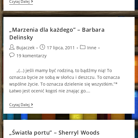
„Po
Czytaj Dalej
Drugiej
Stronie”
–
Diana
Palmer
„Marzenia dla każdego” – Barbara
Delinsky
Post
Post
Post
Bujaczek
17 lipca, 2011
Inne
author:
published:
category:
Post
19 komentarzy
comments:
„(…) jeśli mamy być rodziną, to bądźmy nią! To
oznacza bycie ze sobą w słońcu i deszczu. To oznacza
wspólne życie. To oznacza dzielenie się wszystkim.”*
Łatwo jest ocenić kogoś nie znając go.…
„Marzenia
Czytaj Dalej
Dla
Każdego”
–
Barbara
Delinsky
„Światła portu” – Sherryl Woods