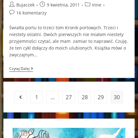
Post
Post
Post
Bujaczek
9 kwietnia, 2011
Inne
author:
published:
category:
Post
16 komentarzy
comments:
Światła portu to trzeci tom Kronik portowych. Trzeci i
niestety ostatni. Dwóch pierwszych nie miałam niestety
przyjemności czytać, ale mam zamiar to naprawić. Czuję,
że ten cykl dołączy do moich ulubionych. Książka mówi o
zwyczajnym…
„Światła
Czytaj Dalej
Portu”
–
Sherryl
Woods
1
…
27
28
29
30
Go to the previous page