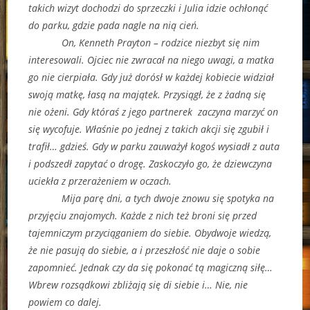
takich wizyt dochodzi do sprzeczki i Julia idzie ochłonąć
do parku, gdzie pada nagle na nią cień.
On, Kenneth Prayton – rodzice niezbyt się nim
interesowali. Ojciec nie zwracał na niego uwagi, a matka
go nie cierpiała. Gdy już dorósł w każdej kobiecie widział
swoją matkę, łasą na majątek. Przysiągł, że z żadną się
nie ożeni. Gdy któraś z jego partnerek zaczyna marzyć on
się wycofuje. Właśnie po jednej z takich akcji się zgubił i
trafił… gdzieś. Gdy w parku zauważył kogoś wysiadł z auta
i podszedł zapytać o drogę. Zaskoczyło go, że dziewczyna
uciekła z przerażeniem w oczach.
Mija parę dni, a tych dwoje znowu się spotyka na
przyjęciu znajomych. Każde z nich też broni się przed
tajemniczym przyciąganiem do siebie. Obydwoje wiedzą,
że nie pasują do siebie, a i przeszłość nie daje o sobie
zapomnieć. Jednak czy da się pokonać tą magiczną siłę…
Wbrew rozsądkowi zbliżają się di siebie i… Nie, nie
powiem co dalej.