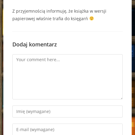
Z przyjemnością informuję, że książka w wersji
papierowej właśnie trafia do księgarń
Dodaj komentarz
Comment
Enter
your
name
Enter
or
your