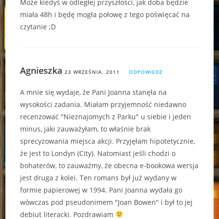
Może kiedyś w odległej przyszłości, jak doba będzie
miała 48h i będę mogła połowę z tego poświęcać na
czytanie ;D
Agnieszka
23 WRZEŚNIA, 2011
ODPOWIEDZ
A mnie się wydaje, że Pani Joanna stanęła na
wysokości zadania. Miałam przyjemność niedawno
recenzować "Nieznajomych z Parku" u siebie i jeden
minus, jaki zauważyłam, to właśnie brak
sprecyzowania miejsca akcji. Przyjęłam hipotetycznie,
że jest to Londyn (City). Natomiast jeśli chodzi o
bohaterów, to zauważmy, że obecna e-bookowa wersja
jest druga z kolei. Ten romans był już wydany w
formie papierowej w 1994. Pani Joanna wydała go
wówczas pod pseudonimem "Joan Bowen" i był to jej
debiut literacki. Pozdrawiam