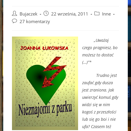
Post
Post
Post
Bujaczek
22 września, 2011
Inne
author:
published:
category:
Post
27 komentarzy
comments:
„Uważaj
czego pragniesz, bo
możesz to dostać
(…)”*
Trudno jest
zaufać gdy dusza
jest zraniona. Jak
uwierzyć komuś gdy
widzi się w nim
kogoś z przeszłości
lub się go boi i nie
ufa? Czasem też