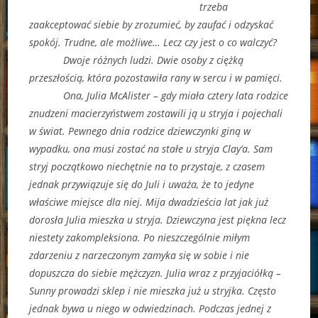
trzeba
zaakceptować siebie by zrozumieć, by zaufać i odzyskać
spokój. Trudne, ale możliwe… Lecz czy jest o co walczyć?
Dwoje różnych ludzi. Dwie osoby z ciężką
przeszłością, która pozostawiła rany w sercu i w pamięci.
Ona, Julia McAlister – gdy miała cztery lata rodzice
znudzeni macierzyństwem zostawili ją u stryja i pojechali
w świat. Pewnego dnia rodzice dziewczynki giną w
wypadku, ona musi zostać na stałe u stryja Clay’a. Sam
stryj początkowo niechętnie na to przystaje, z czasem
jednak przywiązuje się do Juli i uważa, że to jedyne
właściwe miejsce dla niej. Mija dwadzieścia lat jak już
dorosła Julia mieszka u stryja. Dziewczyna jest piękna lecz
niestety zakompleksiona. Po nieszczególnie miłym
zdarzeniu z narzeczonym zamyka się w sobie i nie
dopuszcza do siebie mężczyzn. Julia wraz z przyjaciółką –
Sunny prowadzi sklep i nie mieszka już u stryjka. Często
jednak bywa u niego w odwiedzinach. Podczas jednej z