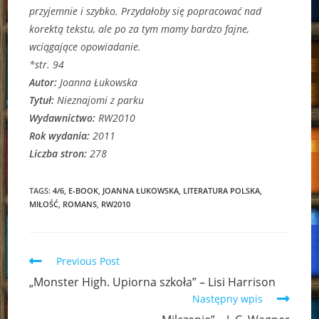
przyjemnie i szybko. Przydałoby się popracować nad
korektą tekstu, ale po za tym mamy bardzo fajne,
wciągające opowiadanie.
*str. 94
Autor:
Joanna Łukowska
Tytuł:
Nieznajomi z parku
Wydawnictwo:
RW2010
Rok wydania:
2011
Liczba stron:
278
TAGS:
4/6
,
E-BOOK
,
JOANNA ŁUKOWSKA
,
LITERATURA POLSKA
,
MIŁOŚĆ
,
ROMANS
,
RW2010
Read
Previous Post
more
„Monster High. Upiorna szkoła” – Lisi Harrison
articles
Następny wpis