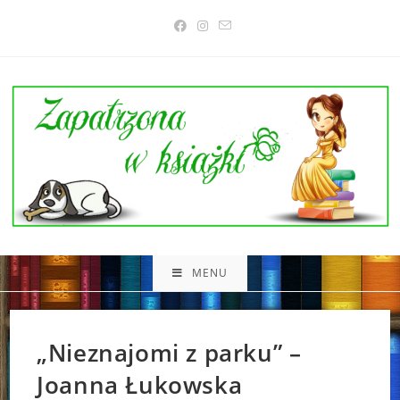
Skip
to
content
MENU
„Nieznajomi z parku” –
Joanna Łukowska