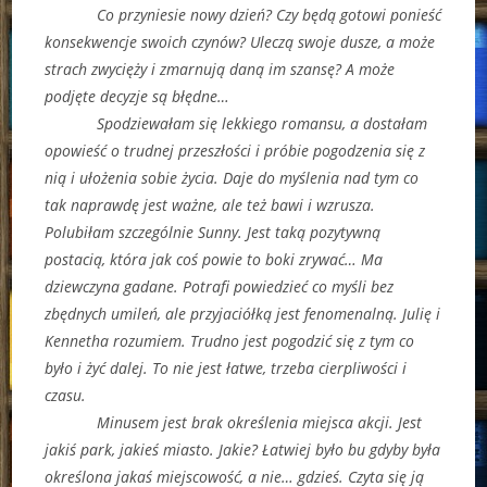
Co przyniesie nowy dzień? Czy będą gotowi ponieść
konsekwencje swoich czynów? Uleczą swoje dusze, a może
strach zwycięży i zmarnują daną im szansę? A może
podjęte decyzje są błędne…
Spodziewałam się lekkiego romansu, a dostałam
opowieść o trudnej przeszłości i próbie pogodzenia się z
nią i ułożenia sobie życia. Daje do myślenia nad tym co
tak naprawdę jest ważne, ale też bawi i wzrusza.
Polubiłam szczególnie Sunny. Jest taką pozytywną
postacią, która jak coś powie to boki zrywać… Ma
dziewczyna gadane. Potrafi powiedzieć co myśli bez
zbędnych umileń, ale przyjaciółką jest fenomenalną. Julię i
Kennetha rozumiem. Trudno jest pogodzić się z tym co
było i żyć dalej. To nie jest łatwe, trzeba cierpliwości i
czasu.
Minusem jest brak określenia miejsca akcji. Jest
jakiś park, jakieś miasto. Jakie? Łatwiej było bu gdyby była
określona jakaś miejscowość, a nie… gdzieś. Czyta się ją