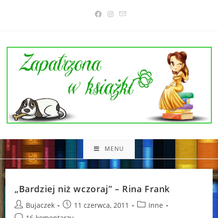
Skip
to
content
MENU
„Bardziej niż wczoraj” – Rina Frank
Post
Post
Post
Bujaczek
11 czerwca, 2011
Inne
author:
published:
category:
Post
16 komentarzy