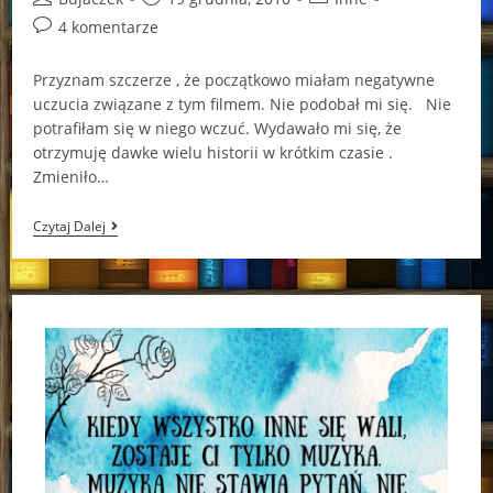
author:
published:
category:
Post
4 komentarze
comments:
Przyznam szczerze , że początkowo miałam negatywne
uczucia związane z tym filmem. Nie podobał mi się. Nie
potrafiłam się w niego wczuć. Wydawało mi się, że
otrzymuję dawke wielu historii w krótkim czasie .
Zmieniło…
Mój
Czytaj Dalej
Pierwszy
Wyznaniowy
Film
„To
Właśnie
Miłość”