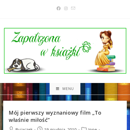
Skip
to
content
MENU
Mój pierwszy wyznaniowy film „To
właśnie miłość”
Post
Post
Post
Bujaczek
19 grudnia, 2010
Inne