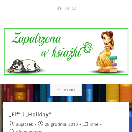
Skip
to
content
MENU
„Elf” i „Holiday”
Post
Post
Post
Bujaczek
28 grudnia, 2010
Inne
author:
published:
category:
Post
4 komentarze