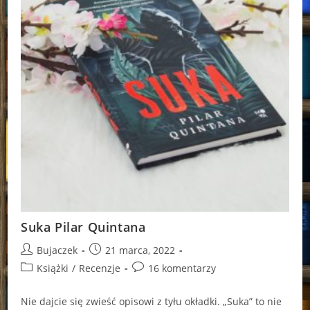
Suka Pilar Quintana
Post
Post
Bujaczek
21 marca, 2022
author:
published:
Post
Post
Książki
/
Recenzje
16 komentarzy
category:
comments:
Nie dajcie się zwieść opisowi z tyłu okładki. „Suka” to nie