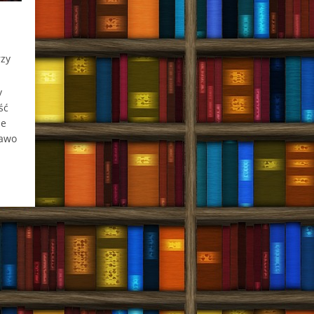
zy
y
ść
ze
rawo