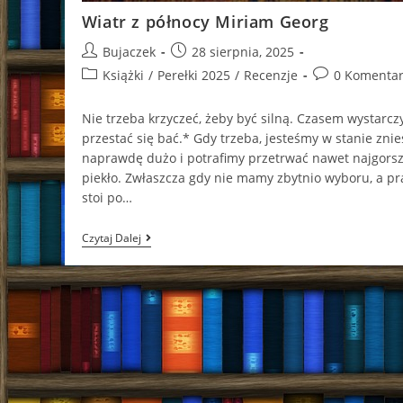
Wiatr z północy Miriam Georg
Post
Post
Bujaczek
28 sierpnia, 2025
author:
published:
Post
Post
Książki
/
Perełki 2025
/
Recenzje
0 Komentar
category:
comments:
Nie trzeba krzyczeć, żeby być silną. Czasem wystarcz
przestać się bać.* Gdy trzeba, jesteśmy w stanie znie
naprawdę dużo i potrafimy przetrwać nawet najgors
piekło. Zwłaszcza gdy nie mamy zbytnio wyboru, a p
stoi po…
Wiatr
Czytaj Dalej
Z
Północy
Miriam
Georg