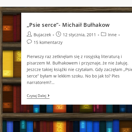
„Psie serce”- Michaił Bułhakow
Post
Post
Post
Bujaczek
12 stycznia, 2011
Inne
author:
published:
category:
Post
15 komentarzy
comments:
Pierwszy raz zetknęłam się z rosyjską literaturą i
pisarzem M. Bułhakowem i przyznaje, że nie żałuję.
Jeszcze takiej książki nie czytałam. Gdy zaczęłam „Psi
serce” byłam w lekkim szoku. No bo jak to? Pies
narratorem?…
„Psie
Czytaj Dalej
Serce”-
Michaił
Bułhakow