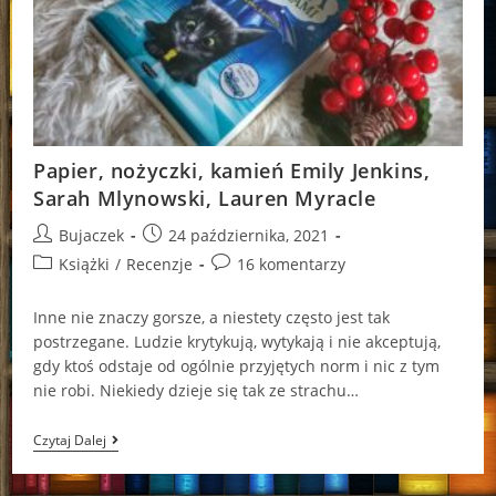
Papier, nożyczki, kamień Emily Jenkins,
Sarah Mlynowski, Lauren Myracle
Post
Post
Bujaczek
24 października, 2021
author:
published:
Post
Post
Książki
/
Recenzje
16 komentarzy
category:
comments:
Inne nie znaczy gorsze, a niestety często jest tak
postrzegane. Ludzie krytykują, wytykają i nie akceptują,
gdy ktoś odstaje od ogólnie przyjętych norm i nic z tym
nie robi. Niekiedy dzieje się tak ze strachu…
Papier,
Czytaj Dalej
Nożyczki,
Kamień
Emily