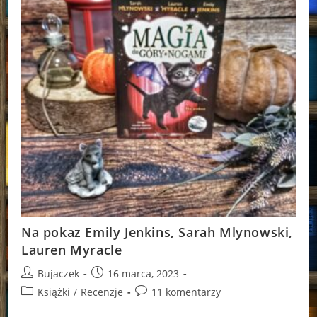
Na pokaz Emily Jenkins, Sarah Mlynowski,
Lauren Myracle
Post
Post
Bujaczek
16 marca, 2023
author:
published:
Post
Post
Książki
/
Recenzje
11 komentarzy
category:
comments: