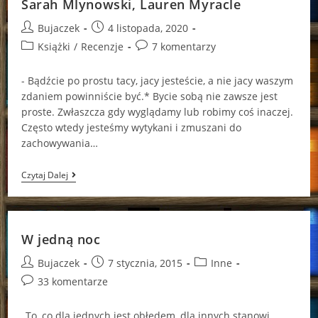
Sarah Mlynowski, Lauren Myracle
Post
Post
Bujaczek
4 listopada, 2020
author:
published:
Post
Post
Książki
/
Recenzje
7 komentarzy
category:
comments:
- Bądźcie po prostu tacy, jacy jesteście, a nie jacy waszym
zdaniem powinniście być.* Bycie sobą nie zawsze jest
proste. Zwłaszcza gdy wyglądamy lub robimy coś inaczej.
Często wtedy jesteśmy wytykani i zmuszani do
zachowywania…
Magia
Czytaj Dalej
Do
Góry
Nogami
Emily
Jenkins,
W jedną noc
Sarah
Mlynowski,
Post
Post
Post
Bujaczek
7 stycznia, 2015
Inne
Lauren
Myracle
author:
published:
category:
Post
33 komentarze
comments:
„To, co dla jednych jest obłędem, dla innych stanowi