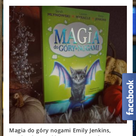
Jenkins,
Sarah
Mlynowski,
Lauren
Myracle
Magia do góry nogami Emily Jenkins,