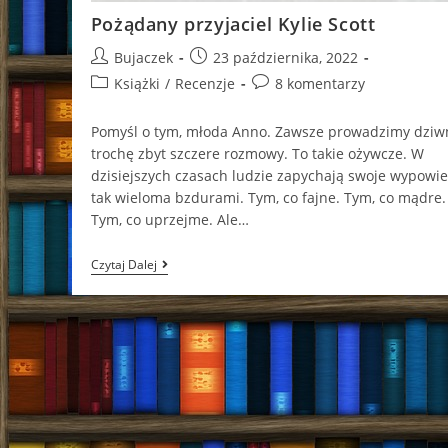
Pożądany przyjaciel Kylie Scott
Post
Post
Bujaczek
23 października, 2022
author:
published:
Post
Post
Książki
/
Recenzje
8 komentarzy
category:
comments:
Pomyśl o tym, młoda Anno. Zawsze prowadzimy dziw
trochę zbyt szczere rozmowy. To takie ożywcze. W
dzisiejszych czasach ludzie zapychają swoje wypowie
tak wieloma bzdurami. Tym, co fajne. Tym, co mądre.
Tym, co uprzejme. Ale…
Pożądany
Czytaj Dalej
Przyjaciel
Kylie
Scott