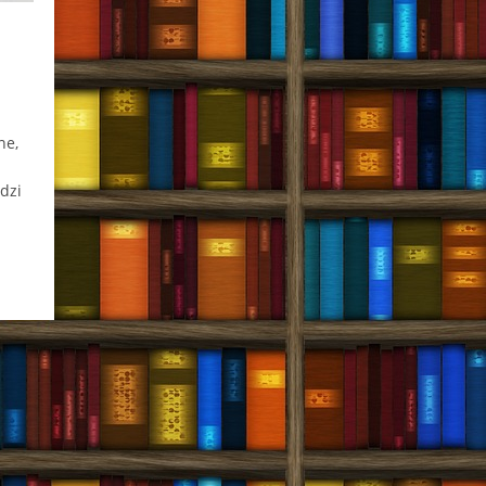
ne,
dzi