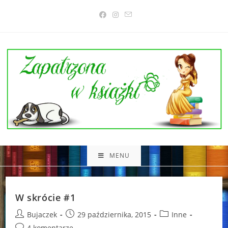
Skip
to
content
MENU
W skrócie #1
Post
Post
Post
Bujaczek
29 października, 2015
Inne
author:
published:
category:
Post
4 komentarze