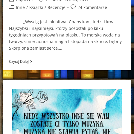
author:
published:
Post
Post
Inne
/
Książki
/
Recenzje
24 komentarze
category:
comments:
„Wyścig jest jak bitwa. Chaos koni, ludzi i krwi.
Najszybsi i najsilniejsi, którzy pozostali po kilku
tygodniach przygotowań na piasku. To morska woda na
twarzy, śmiercionośna magia listopada na skórze, bębny
Skorpiona zamiast serca.…
Wyścig
Czytaj Dalej
Po
Wszystko…
(„Wyścig
Śmierci”
–
Maggie
Stiefvater)