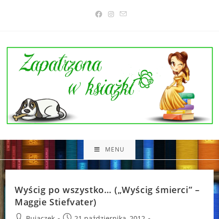
Skip
to
content
MENU
Wyścig po wszystko… („Wyścig śmierci” –
Maggie Stiefvater)
Post
Post
Bujaczek
21 października, 2012