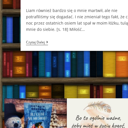
comments:
Liam również bardzo się o mnie martwił, ale nie
potrafiliśmy się dogadać. I nie zmieniał tego fakt, że 
noc przez ostatnich osiem lat spał w moim łóżku, tul
mnie do siebie. [s. 18] Miłość…
Liczysz
Czytaj Dalej
Się
Tylko
Ty