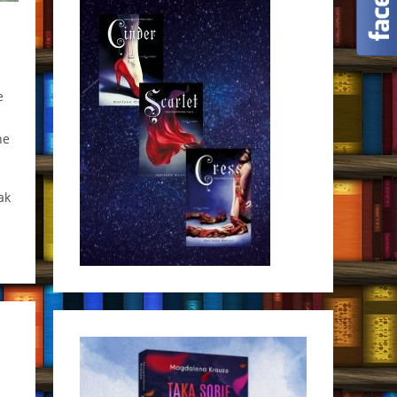
e
ne
ak