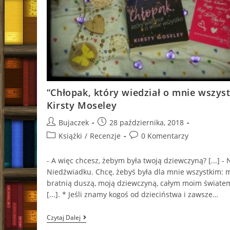
“Chłopak, który wiedział o mnie wszys
Kirsty Moseley
Post
Post
Bujaczek
28 października, 2018
author:
published:
Post
Post
Książki
/
Recenzje
0 Komentarzy
category:
comments:
- A więc chcesz, żebym była twoją dziewczyną? [...] - N
Niedźwiadku. Chcę, żebyś była dla mnie wszystkim: 
bratnią duszą, moją dziewczyną, całym moim świate
[...]. * Jeśli znamy kogoś od dzieciństwa i zawsze…
“Chłopak,
Czytaj Dalej
Który