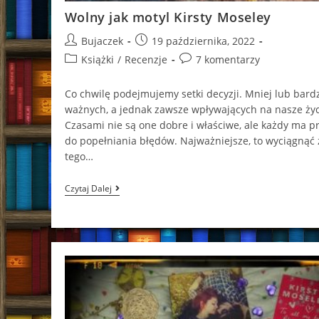
Wolny jak motyl Kirsty Moseley
Post
Post
Bujaczek
19 października, 2022
author:
published:
Post
Post
Książki
/
Recenzje
7 komentarzy
category:
comments:
Co chwilę podejmujemy setki decyzji. Mniej lub bardz
ważnych, a jednak zawsze wpływających na nasze życ
Czasami nie są one dobre i właściwe, ale każdy ma p
do popełniania błędów. Najważniejsze, to wyciągnąć 
tego…
Wolny
Czytaj Dalej
Jak
Motyl
Kirsty
Moseley