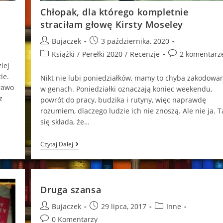
Chłopak, dla którego kompletnie
straciłam głowę Kirsty Moseley
Post
Post
Bujaczek
3 października, 2020
author:
published:
Post
Post
Książki
/
Perełki 2020
/
Recenzje
2 komentarz
category:
comments:
iej
ie.
Nikt nie lubi poniedziałków, mamy to chyba zakodowa
rawo
w genach. Poniedziałki oznaczają koniec weekendu,
z
powrót do pracy, budzika i rutyny, więc naprawdę
rozumiem, dlaczego ludzie ich nie znoszą. Ale nie ja. T
się składa, że…
Chłopak,
Czytaj Dalej
Dla
Którego
Kompletnie
Straciłam
Głowę
Druga szansa
Kirsty
Moseley
Post
Post
Post
Bujaczek
29 lipca, 2017
Inne
author:
published:
category:
Post
0 Komentarzy