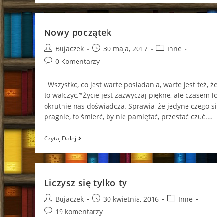
Wiedział
O
Mnie
Wszystko”
Nowy początek
Kirsty
Moseley
Post
Post
Post
Bujaczek
30 maja, 2017
Inne
author:
published:
category:
Post
0 Komentarzy
comments:
Wszystko, co jest warte posiadania, warte jest też, ż
to walczyć.*Życie jest zazwyczaj piękne, ale czasem l
okrutnie nas doświadcza. Sprawia, że jedyne czego si
pragnie, to śmierć, by nie pamiętać, przestać czuć.…
Nowy
Czytaj Dalej
Początek
Liczysz się tylko ty
Post
Post
Post
Bujaczek
30 kwietnia, 2016
Inne
author:
published:
category:
Post
19 komentarzy