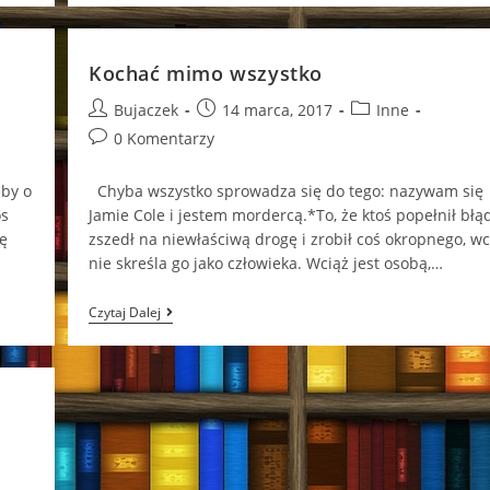
Kochać mimo wszystko
Post
Post
Post
Bujaczek
14 marca, 2017
Inne
author:
published:
category:
Post
0 Komentarzy
comments:
eby o
Chyba wszystko sprowadza się do tego: nazywam się
os
Jamie Cole i jestem mordercą.*To, że ktoś popełnił błąd
ę
zszedł na niewłaściwą drogę i zrobił coś okropnego, wc
nie skreśla go jako człowieka. Wciąż jest osobą,…
Kochać
Czytaj Dalej
Mimo
Wszystko