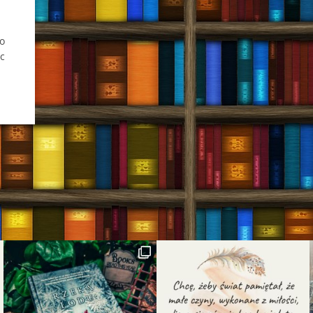
co
ąc