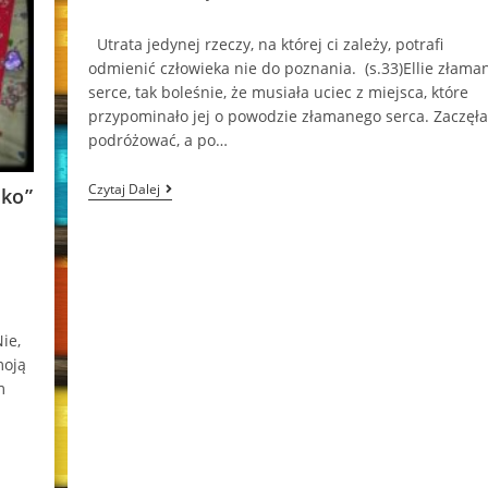
comments:
Utrata jedynej rzeczy, na której ci zależy, potrafi
odmienić człowieka nie do poznania. (s.33)Ellie złama
serce, tak boleśnie, że musiała uciec z miejsca, które
przypominało jej o powodzie złamanego serca. Zaczęła
podróżować, a po…
Druga
Czytaj Dalej
tko”
Szansa
ie,
moją
m