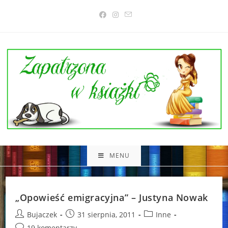
Skip
to
content
MENU
„Opowieść emigracyjna” – Justyna Nowak
Post
Post
Post
Bujaczek
31 sierpnia, 2011
Inne
author:
published:
category:
Post
19 komentarzy