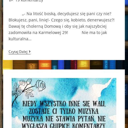
comments:
„- Na litość boską, decydujesz się pani czy nie?
Blokujesz, pani, linię!- Czego się, kobieto, denerwujesz?!
Dawaj tę cholerną Domową i oby się jak najszybciej
zadomowiła na Karmelowej 29! Nie ma to jak
kulturalna…
„Opowieść
Czytaj Dalej
Emigracyjna”
–
Justyna
Nowak