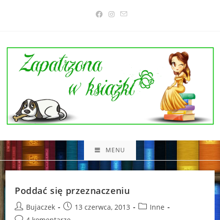
Skip
to
content
MENU
Poddać się przeznaczeniu
Post
Post
Post
Bujaczek
13 czerwca, 2013
Inne
author:
published:
category:
Post
4 komentarze