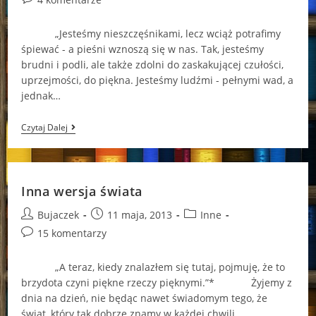
comments:
„Jesteśmy nieszczęśnikami, lecz wciąż potrafimy
śpiewać - a pieśni wznoszą się w nas. Tak, jesteśmy
brudni i podli, ale także zdolni do zaskakującej czułości,
uprzejmości, do piękna. Jesteśmy ludźmi - pełnymi wad, a
jednak…
Poddać
Czytaj Dalej
Się
Przeznaczeniu
Inna wersja świata
Post
Post
Post
Bujaczek
11 maja, 2013
Inne
author:
published:
category:
Post
15 komentarzy
comments:
„A teraz, kiedy znalazłem się tutaj, pojmuję, że to
brzydota czyni piękne rzeczy pięknymi.”* Żyjemy z
dnia na dzień, nie będąc nawet świadomym tego, że
świat, który tak dobrze znamy w każdej chwili…