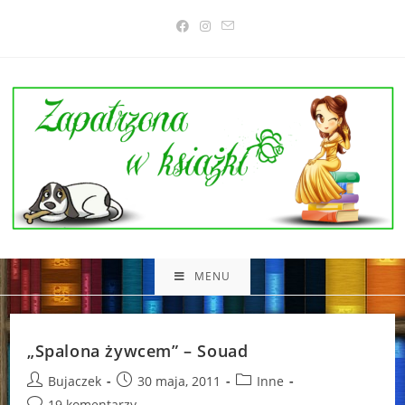
Skip
to
content
MENU
„Spalona żywcem” – Souad
Post
Post
Post
Bujaczek
30 maja, 2011
Inne
author:
published:
category:
Post
19 komentarzy