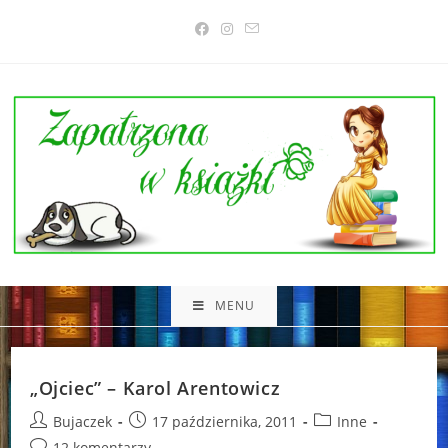
Skip
to
content
MENU
„Ojciec” – Karol Arentowicz
Post
Post
Post
Bujaczek
17 października, 2011
Inne
author:
published:
category:
Post
12 komentarzy