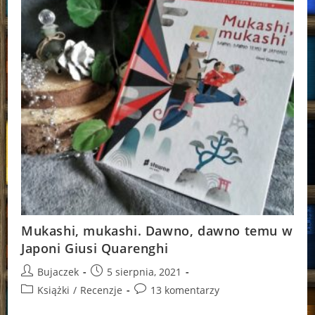
Mukashi, mukashi. Dawno, dawno temu w
Japoni Giusi Quarenghi
Post
Post
Bujaczek
5 sierpnia, 2021
author:
published:
Post
Post
Książki
/
Recenzje
13 komentarzy
category:
comments: