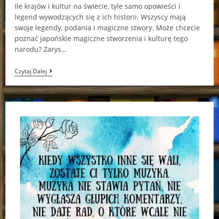
Ile krajów i kultur na świecie, tyle samo opowieści i
legend wywodzących się z ich historii. Wszyscy mają
swoje legendy, podania i magiczne stwory. Może chcecie
poznać japońskie magiczne stworzenia i kulturę tego
narodu? Zarys…
Mukashi,
Czytaj Dalej
Mukashi.
Dawno,
Dawno
Temu
W
Japoni
Giusi
Quarenghi