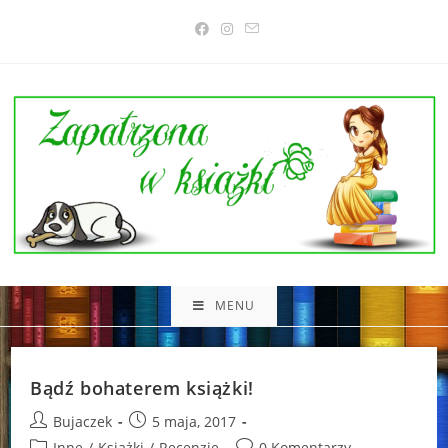
Skip
to
content
MENU
Bądź bohaterem książki!
Post
Post
Bujaczek
5 maja, 2017
author:
published:
Post
Post
Inne
/
Książki
/
Recenzje
0 Komentarzy